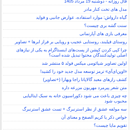
فال روزانه - دوشنبه 19 مرداد 1405
مدل های تخت کنار مادر
گیاه دارواش: موارد استفاده، عوارض جانبی و فواید
سنت گشه بری چیست؟
معرفی بازی های آپارتمانی
روستای فیلبند، روستایی عجیب و رویایی بر فراز ابرها + تصاویر
چرا کپی کردن کپشن از پست‌های اینستاگرام به یکی از نیازهای
اصلی تولیدکنندگان محتوا تبدیل شده است؟
اولین تصاویر شیائومی میکس فولد ۵ منتشر شد
«اوپن‌ای‌آی» ترمز توسعه مدل جدید خود را کشید!
کشف رازهای معبد گالاپاتا راجا ویهارا (+تصاویر)
متن شعر پیرمرد مهربون مزرعه داره
چه چیزی باعث می شود دکوراسیون خانه به سبک ایتالیایی
محبوب شود
سه مولفه عشق از نظر استرنبرگ + تست عشق استرنبرگ
خواص ذکر یا کریم الصفح و معنای آن
تقویم مایا چیست؟