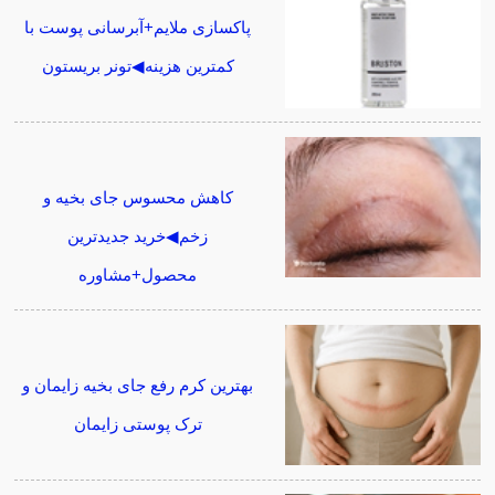
پاکسازی ملایم+آبرسانی پوست با
کمترین هزینه◀تونر بریستون
کاهش محسوس جای بخیه و
زخم◀خرید جدیدترین
محصول+مشاوره
بهترین کرم رفع جای بخیه زایمان و
ترک پوستی زایمان