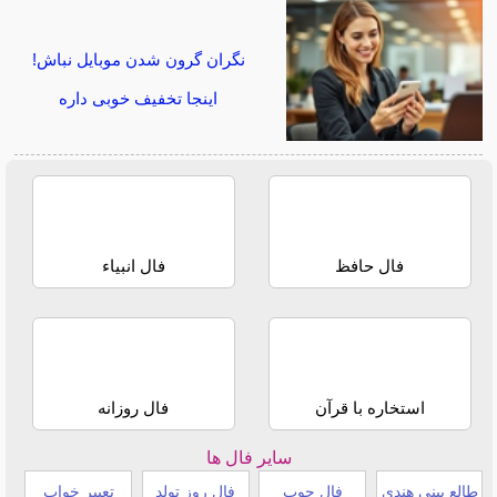
نگران گرون شدن موبایل نباش!
اینجا تخفیف خوبی داره
فال حافظ
فال انبیاء
استخاره با قرآن
فال روزانه
سایر فال ها
طالع بینی هندی
فال چوب
فال روز تولد
تعبیر خواب