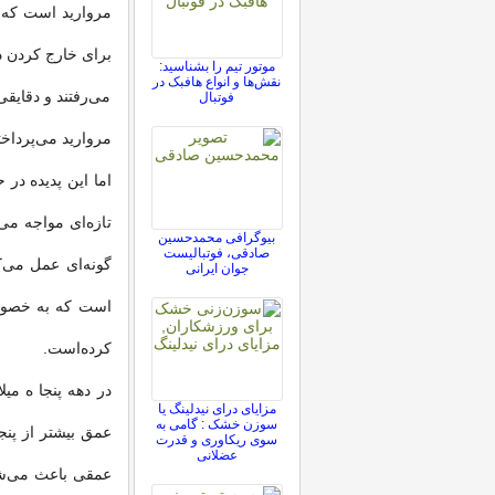
مروارید است که د
برای خارج کردن دا
موتور تیم را بشناسید:
نقش‌ها و انواع هافبک در
می‌رفتند و دقایقی
فوتبال
مروارید می‌پرداخت
اما این پدیده در
تازه‌ای مواجه م
بیوگرافی محمدحسین
صادقی، فوتبالیست
گونه‌ای عمل می‌ک
جوان ایرانی
است که به خصوص
کرده‌است.
مزایای درای نیدلینگ یا
سوزن خشک : گامی به
عمق بیشتر از پن
سوی ریکاوری و قدرت
عضلانی
عمقی باعث می‌شود