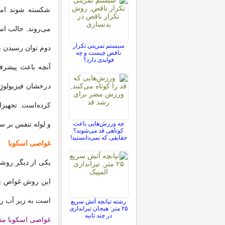
شکسته شوند اما
می‌روند. جالب اس
سیستم تمرینی تکرار
دوم توان رسیدن ب
ناقص چیست و چه
فوایدی دارد؟
آنچه باعث پیشرفت
درخشان فیزیولوژ
کرده‌است. تجهیز
چه ورزش‌هایی باعث
و لوله تنفس بر س
کوتاهی قد می‌شوند؟
حقایقی که نمی‌دانستید!
غواصی اسکوبا
یکی از دیگر روش
این روش غواص با
است به زیر آب رف
رشته تپانچه آتش سریع
۲۵ متر: هیجان تیراندازی
در چند ثانیه
غواصی اسکوبا مدا