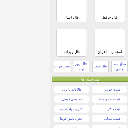
فال حافظ
فال انبیاء
استخاره با قرآن
فال روزانه
طالع بینی
فال روز
فال چوب
تعبیر خواب
هندی
تولد
سرویس ها
قیمت خودرو
اطلاعات دارویی
قیمت طلا و سکه
ویدئوهای فوتبال
قیمت دلار
کالری مواد غذایی
قیمت موبایل
جدول پخش فوتبال