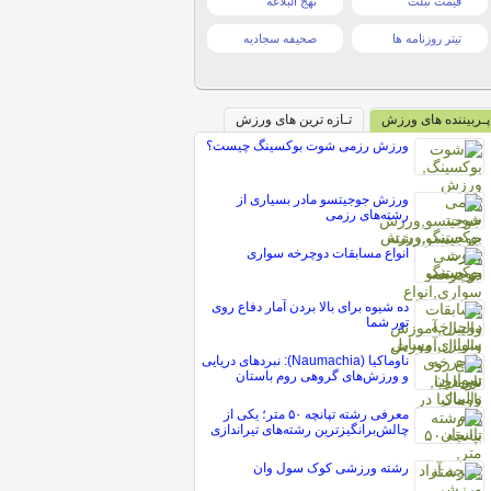
قیمت تبلت
نهج البلاغه
تیتر روزنامه ها
صحیفه سجادیه
پـربیننده های ورزش
تـازه ترین های ورزش
ورزش رزمی شوت بوکسینگ چیست؟
ورزش جوجیتسو مادر بسیاری از
رشته‌های رزمی
انواع مسابقات دوچرخه سواری
ده شیوه برای بالا بردن آمار دفاع روی
تور شما
ناوماکیا (Naumachia): نبردهای دریایی
و ورزش‌های گروهی روم باستان
معرفی رشته تپانچه ۵۰ متر؛ یکی از
چالش‌برانگیزترین رشته‌های تیراندازی
رشته ورزشی کوک سول وان