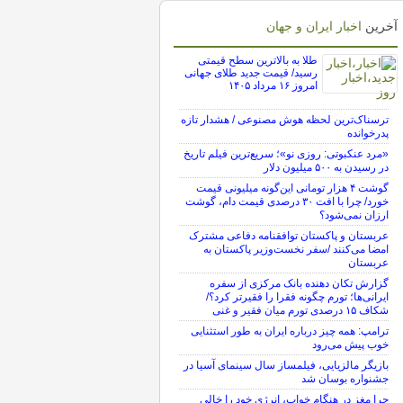
آخرین
اخبار ایران و جهان
طلا به بالاترین سطح قیمتی
رسید/ قیمت جدید طلای جهانی
امروز ۱۶ مرداد ۱۴۰۵
ترسناک‌ترین لحظه هوش مصنوعی / هشدار تازه
پدرخوانده
«مرد عنکبوتی: روزی نو»؛ سریع‌ترین فیلم تاریخ
در رسیدن به ۵۰۰ میلیون دلار
گوشت ۴ هزار تومانی این‌گونه میلیونی قیمت
خورد/ چرا با افت ۳۰ درصدی قیمت دام، گوشت
ارزان نمی‌شود؟
عربستان و پاکستان توافقنامه دفاعی مشترک
امضا می‌کنند /سفر نخست‌وزیر پاکستان به
عربستان
گزارش تکان‌ دهنده بانک مرکزی از سفره
ایرانی‌ها؛ تورم چگونه فقرا را فقیرتر کرد؟/
شکاف ۱۵ درصدی تورم میان فقیر و غنی
ترامپ: همه چیز درباره ایران به طور استثنایی
خوب پیش می‌رود
بازیگر مالزیایی، فیلمساز سال سینمای آسیا در
جشنواره بوسان شد
چرا مغز در هنگام خواب، انرژی خود را خالی