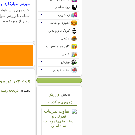
آموزش سوارکاری و 
روانشناسی
نکات مهم و اشتباهات
زناشویی
آشنایی با ورزش سوا
از دیرباز مورد توجه…
آشپزی و تغذیه
کودکان و والدین
مذهبی
کامپیوتر و اینترنت
علمی
ورزش
مجله خودرو
همه چيز در مو
تاریخچه رشته
مجموعه:
بخش
ورزش
( مروری بر گذشته )