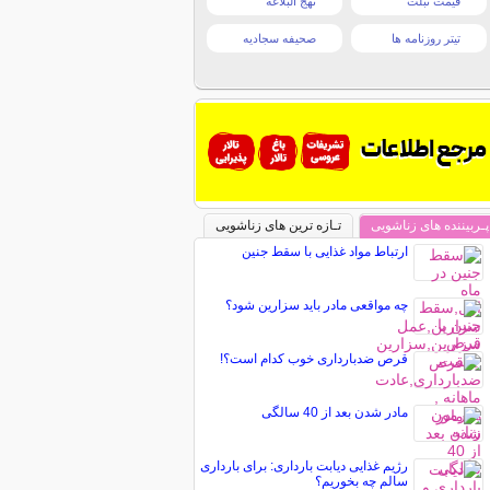
قیمت تبلت
نهج البلاغه
تیتر روزنامه ها
صحیفه سجادیه
پـربیننده های زناشویی
تـازه ترین های زناشویی
ارتباط مواد غذایی با سقط جنین
چه مواقعی مادر باید سزارین شود؟
قرص‌ ضدبارداری خوب کدام است؟!
مادر شدن بعد از 40 سالگی
رژیم غذایی دیابت بارداری: برای بارداری
سالم چه بخوریم؟