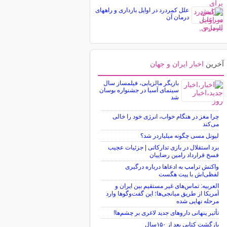
علل کمردرد در اوایل بارداری و راههای
درمان آن
آخرین
اخبار ایران و جهان
بازیگر مالزیایی، فیلمساز سال
سینمای آسیا در جشنواره بوسان
شد
چرا مغز در هنگام خواب، انرژی خود را خالی
می‌کند
لیونل مسی چگونه میلیاردر شد؟
برد استقلال در بازی تدارکاتی | جزئیات عجیب
فسخ قرارداد رامین رضاییان
واکنش ترامپ به ادعاها درباره درگیری
لفظی‌اش با پیت هگست
العربیه: تماس‌های غیر مستقیم بین ایران و
آمریکا از طریق میانجی‌ها؛ این گفت‌و‌گو‌ها وارد
مرحله نهایی شده
تأثیر پنهانی داروهای جدید لاغری بر چشم‌ها!
بازگشت کتابی بعد از ۱۵۰سال