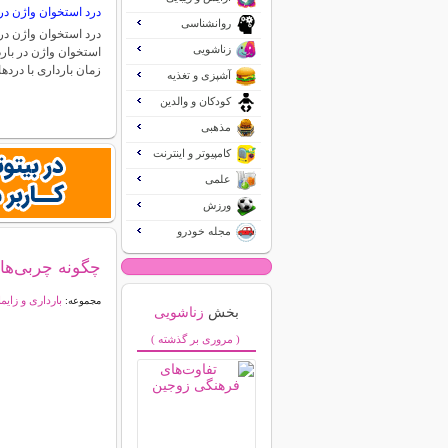
درد استخوان واژن در 
روانشناسی
درد استخوان واژن در 
زناشویی
استخوان واژن در بارد
زمان بارداری با درد
آشپزی و تغذیه
کودکان و والدین
مذهبی
کامپیوتر و اینترنت
علمی
ورزش
مجله خودرو
چگونه چربی‌های
بارداری و زایم
مجموعه:
بخش
زناشویی
( مروری بر گذشته )