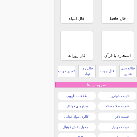
فال حافظ
فال انبیاء
استخاره با قرآن
فال روزانه
طالع بینی
فال روز
فال چوب
تعبیر خواب
هندی
تولد
سرویس ها
قیمت خودرو
اطلاعات دارویی
قیمت طلا و سکه
ویدئوهای فوتبال
قیمت دلار
کالری مواد غذایی
قیمت موبایل
جدول پخش فوتبال