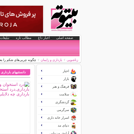
صفحه اصلی
اخبار داغ
مطالب تازه
تبلیغات 
زناشویی
بارداری و زایمان
چگونه چربی‌های شکم را بعد
اخبار
دانستنیهای بارداری 
بازار
فرهنگ و هنر
سلامت
گردشگری
سرگرمی
اسرار خانه داری
دنیای مد
آرایش و زیبایی