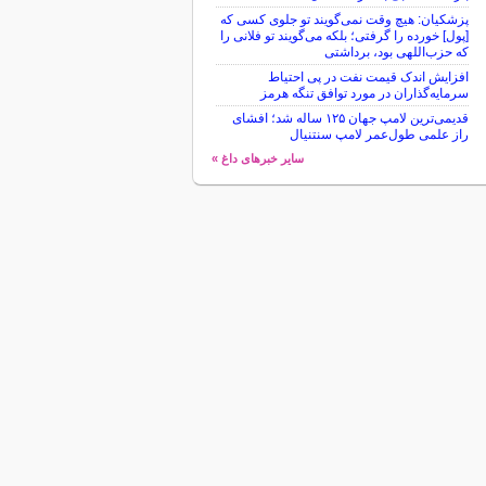
پزشکیان: هیچ وقت نمی‌گویند تو جلوی کسی که
[پول] خورده را گرفتی؛ بلکه می‌گویند تو فلانی را
که حزب‌اللهی بود، برداشتی
افزایش اندک قیمت نفت در پی احتیاط
سرمایه‌گذاران در مورد توافق تنگه هرمز
قدیمی‌ترین لامپ جهان ۱۲۵ ساله شد؛ افشای
راز علمی طول‌عمر لامپ سنتنیال
سایر خبرهای داغ »