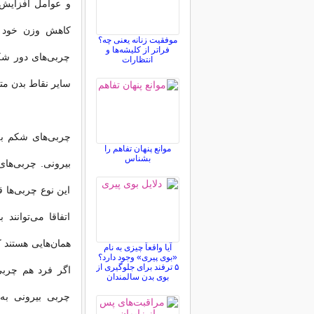
و عوامل افزایش 
کاهش وزن خود می
موفقیت زنانه یعنی چه؟
فراتر از کلیشه‌ها و
چربی‌های دور شک
انتظارات
سایر نقاط بدن متف
چربی‌های شکم به
موانع پنهان تفاهم را
بشناس
بیرونی. چربی‌های
این نوع چربی‌ها ق
اتفاقا می‌توانند
همان‌هایی هستند ک
آیا واقعاً چیزی به نام
«بوی پیری» وجود دارد؟
۵ ترفند برای جلوگیری از
اگر فرد هم چربی
بوی بدن سالمندان
چربی بیرونی به