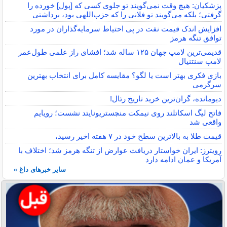
پزشکیان: هیچ وقت نمی‌گویند تو جلوی کسی که [پول] خورده را
گرفتی؛ بلکه می‌گویند تو فلانی را که حزب‌اللهی بود، برداشتی
افزایش اندک قیمت نفت در پی احتیاط سرمایه‌گذاران در مورد
توافق تنگه هرمز
قدیمی‌ترین لامپ جهان ۱۲۵ ساله شد؛ افشای راز علمی طول‌عمر
لامپ سنتنیال
بازی فکری بهتر است یا لگو؟ مقایسه کامل برای انتخاب بهترین
سرگرمی
دیومانده، گران‌ترین خرید تاریخ رئال!
فاتح لیگ اسکاتلند روی نیمکت منچستریونایتد نشست؛ رویایم
واقعی شد
قیمت طلا به بالاترین سطح خود در ۷ هفته اخیر رسید،
رویترز: ایران خواستار دریافت عوارض از تنگه هرمز شد؛ اختلاف با
آمریکا و عمان ادامه دارد
سایر خبرهای داغ »