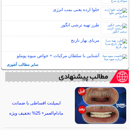
حلوا ارده یعنی بمب انرژی
طرز تهیه ترشی انگور
مربای بهار نارنج
آشنایی با سلطان مرکبات + خواص میوه پوملو
سایر مطالب آشپزی
ایمپلنت اقساطی با ضمانت
مادام‌العمر+ 25% تخفیف ویژه