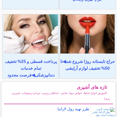
حراج تابستانه روژا شروع شد◀تا
پرداخت قسطی و 25% تخفیف
50% تخفیف لوازم آرایشی
تمام خدمات
دندانپزشکی◀فرصت محدود
تازه های آشپزی
(آموزش انواع غذاها، خواص مواد غذایی، غذاهای رژیمی، مربا و ترشیجات، شیرینی
پزی)
سایر مطالب آشپزی
طرز تهیه رول لازانیا