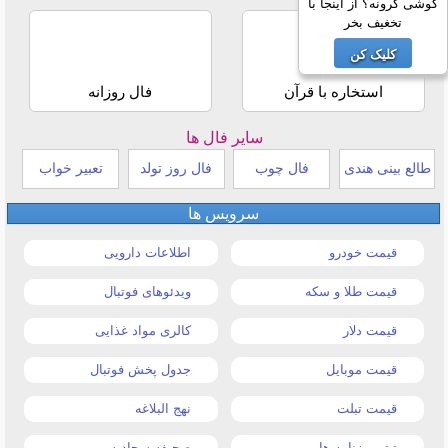
گوشی گرونه؟ از اینجا با
تخغیف بخر
کلیک کن
استخاره با قرآن
فال روزانه
سایر فال ها
طالع بینی هندی
فال چوب
فال روز تولد
تعبیر خواب
سرویس ها
قیمت خودرو
اطلاعات دارویی
قیمت طلا و سکه
ویدئوهای فوتبال
قیمت دلار
کالری مواد غذایی
قیمت موبایل
جدول پخش فوتبال
قیمت تبلت
نهج البلاغه
تیتر روزنامه ها
صحیفه سجادیه