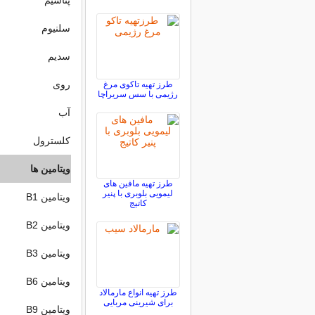
پتاسیم
سلنیوم
سدیم
روی
طرز تهیه تاکوی مرغ
رژیمی با سس سریراچا
آب
کلسترول
ویتامین ها
طرز تهیه مافین های
لیمویی بلوبری با پنیر
ویتامین B1
کاتیج
ویتامین B2
ویتامین B3
ویتامین B6
طرز تهیه انواع مارمالاد
برای شیرینی مربایی
ویتامین B9