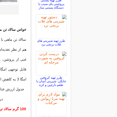
طرز تهیه بستنی
پروتئینی پای سیب با
دستگاه بستنی ساز
خواص سالاد تن ماه
سالاد تن ماهی با
طرز تهیه شیرینی های
غلات برنجی ترد
هم از نظر تغذیه‌ا
غنی از پروتئین، 
طرز تهیه کروفین
امگا 3 به کاهش التهاب، کاهش خطر بیماری‌های قلبی و بهبود عملکرد مغز کمک می‌کند.
خانگی: شیرینی آسان با
طعم دارچین و کره
جدول ارزش غذایی
در 100 
100 گرم سالاد تن ماهی با پنیر: 216 کالری