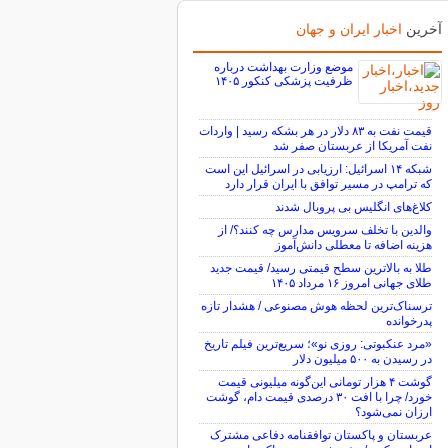
آخرین
اخبار ایران و جهان
موضع وزارت بهداشت درباره
ظرفیت پزشکی کنکور ۱۴۰۵
قیمت نفت به ۸۳ دلار در هر بشکه رسید | واردات
نفت آمریکا از عربستان صفر شد
شبکه ۱۴ اسرائیل: ارزیابی در اسرائیل این است
که ترامپ در مسیر توافق با ایران قرار دارد
کلاغ‌های انگلیس بی پروبال شدند
والدین با تخلف سرویس مدارس چه کنند؟/ از
هزینه اضافه تا معطلی دانش‌آموز
طلا به بالاترین سطح قیمتی رسید/ قیمت جدید
طلای جهانی امروز ۱۶ مرداد ۱۴۰۵
ترسناک‌ترین لحظه هوش مصنوعی / هشدار تازه
پدرخوانده
«مرد عنکبوتی: روزی نو»؛ سریع‌ترین فیلم تاریخ
در رسیدن به ۵۰۰ میلیون دلار
گوشت ۴ هزار تومانی این‌گونه میلیونی قیمت
خورد/ چرا با افت ۳۰ درصدی قیمت دام، گوشت
ارزان نمی‌شود؟
عربستان و پاکستان توافقنامه دفاعی مشترک