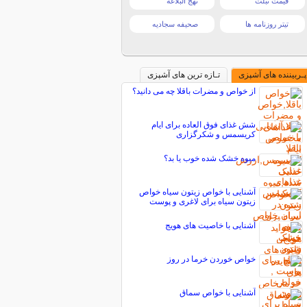
قیمت تبلت
نهج البلاغه
تیتر روزنامه ها
صحیفه سجادیه
پـربیننده های آشپزی
تـازه ترین های آشپزی
از خواص و مضرات باقلا چه می دانید؟
شش غذای فوق العاده برای ایام
کریسمس و شکرگزاری
ميوه خشک شده خوب يا بد؟
آشنایی با خواص زیتون سیاه خواص
زیتون سیاه برای لاغری و پوست
آشنایی با خاصیت های هویج
خواص خوردن خرما در روز
آشنایی با خواص سماق