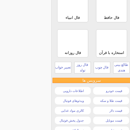
فال حافظ
فال انبیاء
استخاره با قرآن
فال روزانه
طالع بینی
فال روز
فال چوب
تعبیر خواب
هندی
تولد
سرویس ها
قیمت خودرو
اطلاعات دارویی
قیمت طلا و سکه
ویدئوهای فوتبال
قیمت دلار
کالری مواد غذایی
قیمت موبایل
جدول پخش فوتبال