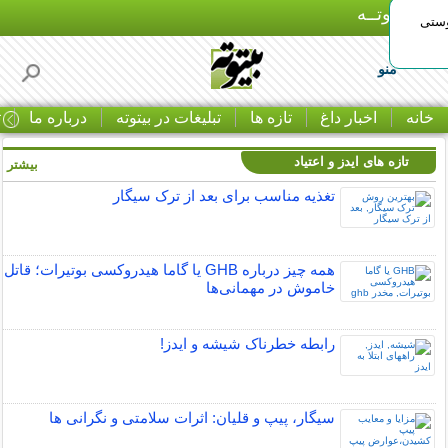
بـیتوتــه
وستی
منو
خانه
اخبار داغ
تازه ها
تبلیغات در بیتوته
درباره ما
ت
تازه های ایدز و اعتیاد
بیشتر »
تغذیه مناسب برای بعد از ترک سیگار
همه چیز درباره GHB یا گاما هیدروکسی بوتیرات؛ قاتل
خاموش در مهمانی‌ها
رابطه خطرناک شیشه و ایدز!
سیگار، پیپ و قلیان: اثرات سلامتی و نگرانی ها