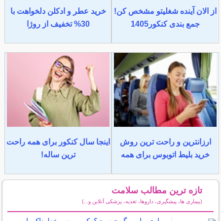
از الان آینده شغلیتو مشخص کن!
خرید عطر و ادکلن دلخواهت با
جمع بندی کنکور1405
30% تخفیف از روژا
ارزانترین و راحت ترین روش
اینجا سال کنکور برای همه راحت
خرید بلیط اتوبوس برای همه
ترین ساله!
تازه ترین مطالب سلامت
(بیماری ها، پیشگیری، داروها، تغذیه، پزشکی آنلاین و...)
سایر مطالب سلامت
بیماری ماربورگ چیست؟ یک ویروس خطرناک با