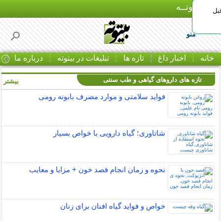
بـیتوتــه
بل
منو
خانه
اخبار داغ
تازه ها
تبلیغات در بیتوته
درباره ما
ت
تازه های داروهای گیاهی و طب سنتی
بیشتر »
فواید سلامتی و موارد مصرف بابونه رومی
شاتاوری؛ گیاه دارویی با خواص بسیار
نحوه و زمان انجام فصد خون + مزایا و معایب
خواص و فواید گیاه افنان برای زنان