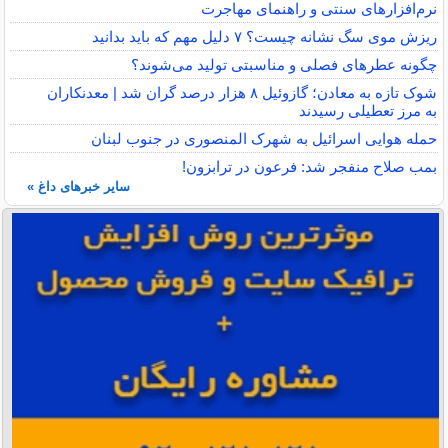
نرم‌افزارهای سنتی و راهنمای مهاجرت
ریزش موی سگ نشانه چیست؟ ۷ دلیل مهم که باید بدانید
چگونه عطرهای فصلی و مناسبتی تولید می‌شوند؟
شوک تازه به معادن؛ گازوئیل ۸ هزار درصد گران شد | معدنکاران
به مرز تعطیلی رسیدند
حمله هوایی اسرائیل به شهرک المنصوری در جنوب لبنان
بمب صلاح منفجر شد: فرعون در ترابزون!
سایر خبرهای داغ »