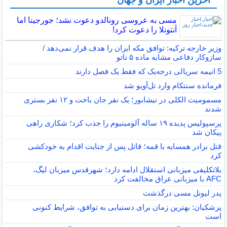
آخرین اخبار ایران و جهان
مسی به عروسی رونالدو دعوت نشد؛ جورجینا اما
آنتونلا را دعوت کرد!
وزیر خارجه ترکیه: توافق مکه ایران را هدف قرار نمی‌دهد /
سازوکار دفاعی مشابه ماده ۵ ناتو
5 انیمه سریالی درجه‌یک که فقط یک فصل دارند
فرمانده سنتکام وارد تل‌آویو شد
مسمومیت الکلی در نیشابور؛ یک نفر جان باخت و ۱۲ نفر بستری
شدند
پرسپولیس پدیده ۱۹ ساله آلومینیوم را جذب کرد؛ شکاری راهی
پیکان شد
قتل برادر همسایه با قمه؛ قاتل پس از جنایت اقدام به خودکشی
کرد
بلاتکلیفی میزبانی استقلال ادامه دارد؛ شهرقدس میزبان لیگ،
AFC با میزبانی عراق مخالفت کرد
پدر لیونل مسی درگذشت
پزشکیان: بهترین زمان برای دستیابی به توافق، شرایط کنونی
است