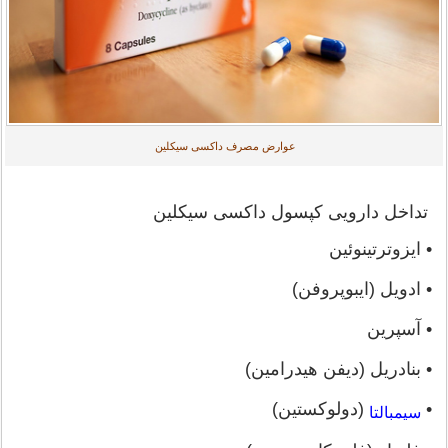
عوارض مصرف داکسی سیکلین
تداخل دارویی کپسول داکسی سیکلین
• ایزوترتینوئین
• ادویل (ایبوپروفن)
• آسپرین
• بنادریل (دیفن هیدرامین)
•
(دولوکستین)
سیمبالتا