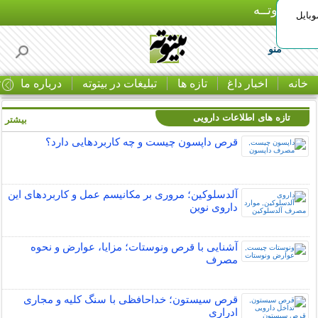
بـیتوتــه
وبایل
منو
خانه
اخبار داغ
تازه ها
تبلیغات در بیتوته
درباره ما
ت
تازه های اطلاعات دارویی
بیشتر »
قرص داپسون چیست و چه کاربردهایی دارد؟
آلدسلوکین؛ مروری بر مکانیسم عمل و کاربردهای این
داروی نوین
آشنایی با قرص ونوستات؛ مزایا، عوارض و نحوه
مصرف
قرص سیستون؛ خداحافظی با سنگ کلیه و مجاری
ادراری