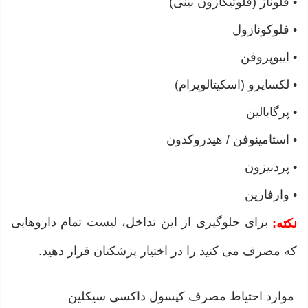
• فلوناز (فلوتیکازون بینی)
• فلوکونازول
• ایبوپروفن
• لکساپرو (اسکیتالوپرام)
• پرگابالین
• استامینوفن / هیدروکدون
• پردنیزون
• وارفارین
برای جلوگیری از این تداخل، لیست تمام داروهایی
نکته:
که مصرف می کنید را در اختیار پزشکتان قرار دهید.
موارد احتیاط مصرف کپسول داکسی سیکلین