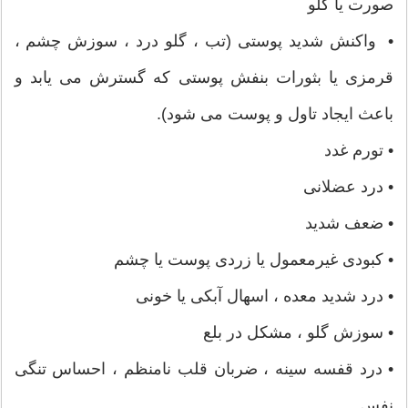
صورت یا گلو
• واکنش شدید پوستی (تب ، گلو درد ، سوزش چشم ،
قرمزی یا بثورات بنفش پوستی که گسترش می یابد و
باعث ایجاد تاول و پوست می شود).
• تورم غدد
• درد عضلانی
• ضعف شدید
• کبودی غیرمعمول یا زردی پوست یا چشم
• درد شدید معده ، اسهال آبکی یا خونی
• سوزش گلو ، مشکل در بلع
• درد قفسه سینه ، ضربان قلب نامنظم ، احساس تنگی
نفس