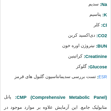
سدیم
Na:
پتاسیم
K:
کلر
Cl:
دی‌اکسید کربن
CO2:
نیتروژن اوره خون
BUN:
کراتینین
Creatinine:
گلوکز
Glucose:
تست بررسی سدیمانتاسیون گلبول های قرمز
:
ESR
پانل
CMP (Comprehensive Metabolic Panel):
متابولیک جامع. این آزمایش علاوه بر موارد موجود در