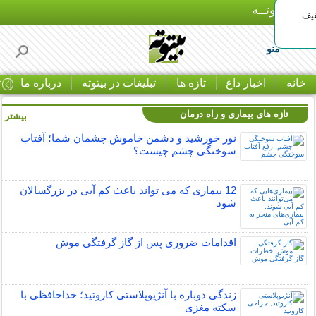
بـیتوتــه
د◀تا 50% تخفیف
منو
خانه
اخبار داغ
تازه ها
تبلیغات در بیتوته
درباره ما
ت
تازه های بیماری و راه درمان
بیشتر »
نور خورشید و دشمن خاموش چشمان شما؛ آفتاب
سوختگی چشم چیست؟
12 بیماری که می تواند باعث کم آبی در بزرگسالان
شود
اقدامات ضروری پس از گاز گرفتگی موش
زندگی دوباره با آنژیوپلاستی کاروتید؛ خداحافظی با
سکته مغزی