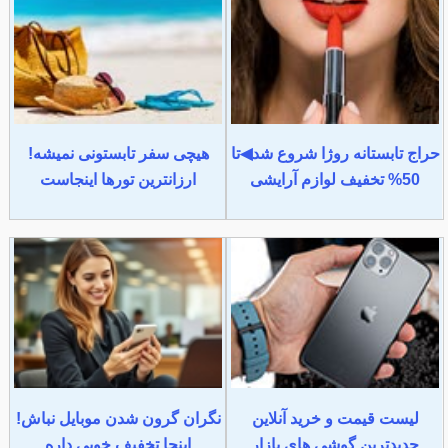
حراج تابستانه روژا شروع شد◀تا
هیچی سفر تابستونی نمیشه!
50% تخفیف لوازم آرایشی
ارزانترین تورها اینجاست
لیست قیمت و خرید آنلاین
نگران گرون شدن موبایل نباش!
جدیدترین گوشی های بازار
اینجا تخفیف خوبی داره