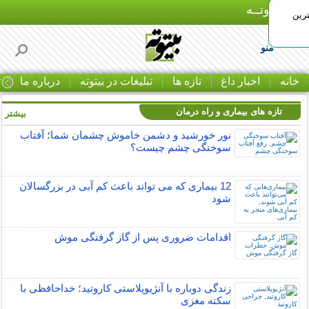
بـیتوتــه
رین
منو
خانه
اخبار داغ
تازه ها
تبلیغات در بیتوته
درباره ما
ت
تازه های بیماری و راه درمان
بیشتر »
نور خورشید و دشمن خاموش چشمان شما؛ آفتاب
سوختگی چشم چیست؟
12 بیماری که می تواند باعث کم آبی در بزرگسالان
شود
اقدامات ضروری پس از گاز گرفتگی موش
زندگی دوباره با آنژیوپلاستی کاروتید؛ خداحافظی با
سکته مغزی