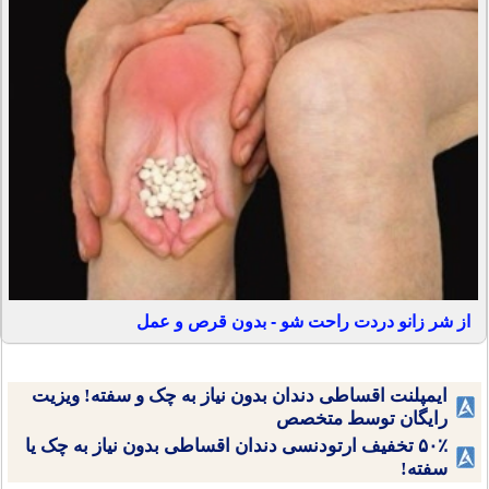
از شر زانو دردت راحت شو - بدون قرص و عمل
ایمپلنت اقساطی دندان بدون نیاز به چک و سفته! ویزیت
رایگان توسط متخصص
۵۰٪ تخفیف ارتودنسی دندان اقساطی بدون نیاز به چک یا
سفته!