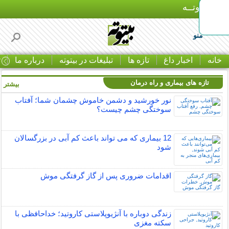
بـیتوتــه
منو
خانه
اخبار داغ
تازه ها
تبلیغات در بیتوته
درباره ما
ت
تازه های بیماری و راه درمان
بیشتر »
نور خورشید و دشمن خاموش چشمان شما؛ آفتاب
سوختگی چشم چیست؟
12 بیماری که می تواند باعث کم آبی در بزرگسالان
شود
اقدامات ضروری پس از گاز گرفتگی موش
زندگی دوباره با آنژیوپلاستی کاروتید؛ خداحافظی با
سکته مغزی