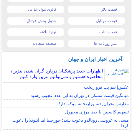
قیمت دلار
کالری مواد غذایی
قیمت موبایل
جدول پخش فوتبال
قیمت تبلت
نهج البلاغه
تیتر روزنامه ها
صحیفه سجادیه
آخرین اخبار ایران و جهان
اظهارات جدید پزشکیان درباره گران شدن بنزین/
محاصره هستیم و نمی‌توانیم بنزین وارد کنیم
عکس| تیم پپ فرو ریخت
میانگین قیمت مسکن در تهران به این عدد عجیب رسید
مدارس بحران‌زده، وزارتخانه موکب‌دار!
تسهیم کاسپین با خط مرزی مجهول
مسی به عروسی رونالدو دعوت نشد؛ جورجینا اما آنتونلا را دعوت
کرد!