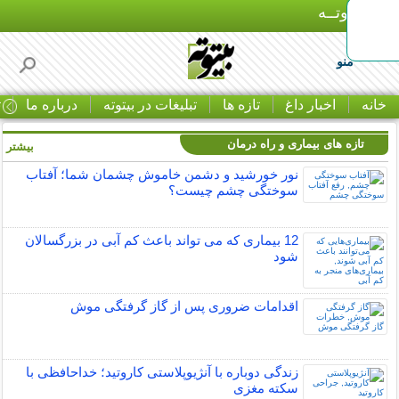
بـیتوتــه
منو
خانه
اخبار داغ
تازه ها
تبلیغات در بیتوته
درباره ما
ت
تازه های بیماری و راه درمان
بیشتر »
نور خورشید و دشمن خاموش چشمان شما؛ آفتاب
سوختگی چشم چیست؟
12 بیماری که می تواند باعث کم آبی در بزرگسالان
شود
اقدامات ضروری پس از گاز گرفتگی موش
زندگی دوباره با آنژیوپلاستی کاروتید؛ خداحافظی با
سکته مغزی