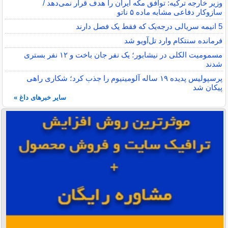
وزیر خارجه ترکیه: توافق مکه ایران را هدف قرار نمی‌دهد /
سازوکار دفاعی مشابه ماده ۵ ناتو
5 انیمه سریالی درجه‌یک که فقط یک فصل دارند
فرمانده سنتکام وارد تل‌آویو شد
مسمومیت الکلی در نیشابور؛ یک نفر جان باخت و ۱۲ نفر بستری
شدند
پرسپولیس پدیده ۱۹ ساله آلومینیوم را جذب کرد؛ شکاری راهی
پیکان شد
سایر خبرهای داغ »