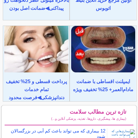
اولین مرجع خرید آنلاین بلیط
بالاخره میتونی عطر دلخواهت رو
اتوبوس
پیداکنی◀ضمانت اصل بودن
ایمپلنت اقساطی با ضمانت
پرداخت قسطی و 25% تخفیف
مادام‌العمر+ 25% تخفیف ویژه
تمام خدمات
دندانپزشکی◀فرصت محدود
تازه ترین مطالب سلامت
(بیماری ها، پیشگیری، داروها، تغذیه، پزشکی آنلاین و...)
سایر مطالب سلامت
12 بیماری که می تواند باعث کم آبی در بزرگسالان
شود