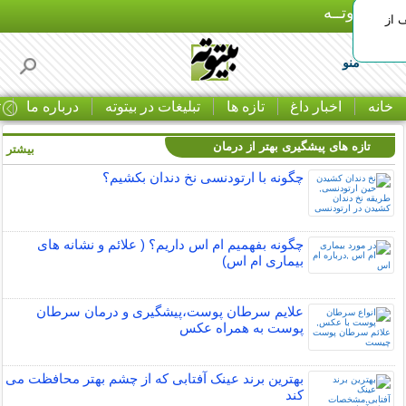
بـیتوتــه
 30% تخفیف از
منو
خانه
اخبار داغ
تازه ها
تبلیغات در بیتوته
درباره ما
ت
تازه های پیشگیری بهتر از درمان
بیشتر »
چگونه با ارتودنسی نخ دندان بکشیم؟
چگونه بفهمیم ام اس داریم؟ ( علائم و نشانه های
بیماری ام اس)
علایم سرطان پوست،پیشگیری و درمان سرطان
پوست به همراه عکس
بهترین برند عینک آفتابی که از چشم بهتر محافظت می
کند