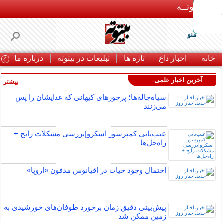
بـیتوتــه
منو
خانه
اخبار داغ
تازه ها
تبلیغات در بیتوته
درباره ما
ت
آخرین اخبار علمی
بیشتر »
سیاه‌چاله‌ها؛ پرخورهای کیهانی که غذایشان را پس
می‌زنند
عیب‌یابی کمپرسور اسکرو|بررسی مشکلات رایج +
راه‌حل‌ها
احتمال وجود حیات در اقیانوس مدفون «اروپا»
پیش‌بینی دقیق زمان برخورد طوفان‌های خورشیدی به
زمین ممکن شد