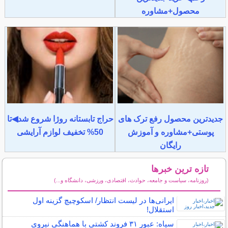
محصول+مشاوره
جدیدترین محصول رفع ترک های
حراج تابستانه روژا شروع شد◀تا
پوستی+مشاوره و آموزش
50% تخفیف لوازم آرایشی
رایگان
تازه ترین خبرها
(روزنامه، سیاست و جامعه، حوادث، اقتصادی، ورزشی، دانشگاه و...)
سایر خبرهای داغ
ایرانی‌ها در لیست انتظار/ اسکوچیچ گزینه اول
استقلال!
سپاه: عبور ۳۱ فروند کشتی با هماهنگی نیروی