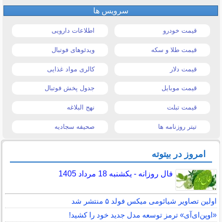
سرویس ها
قیمت خودرو
اطلاعات دارویی
قیمت طلا و سکه
ویدئوهای فوتبال
قیمت دلار
کالری مواد غذایی
قیمت موبایل
جدول پخش فوتبال
قیمت تبلت
نهج البلاغه
تیتر روزنامه ها
صحیفه سجادیه
امروز در بیتوته
فال روزانه - یکشنبه 18 مرداد 1405
اولین تصاویر شیائومی میکس فولد ۵ منتشر شد
«اوپن‌ای‌آی» ترمز توسعه مدل جدید خود را کشید!