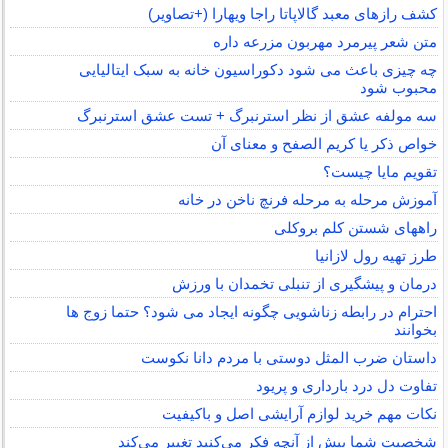
کشف رازهای معبد گالاپاتا راجا ویهارا (+تصاویر)
متن شعر پیرمرد مهربون مزرعه داره
چه چیزی باعث می شود دکوراسیون خانه به سبک ایتالیایی
محبوب شود
سه مولفه عشق از نظر استرنبرگ + تست عشق استرنبرگ
خواص ذکر یا کریم الصفح و معنای آن
تقویم مایا چیست؟
آموزش مرحله به مرحله فرنچ ناخن در خانه
راههای شستن کلم بروکلی
طرز تهیه رول لازانیا
درمان و پیشگیری از تنبلی تخمدان با ورزش
احترام در رابطه زناشویی چگونه ایجاد می شود؟ حتما زوج ها
بخوانند
داستان ضرب المثل دوستی با مردم دانا نكوست
تفاوت دل درد بارداری و پریود
نکات مهم خرید لوازم آرایشی اصل و باکیفیت
شخصیت شما بیش از آنچه فکر می‌کنید تغییر می‌کند