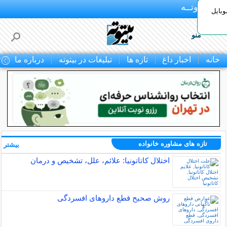
بـیتوتــه
وبایل
منو
خانه
اخبار داغ
تازه ها
تبلیغات در بیتوته
درباره ما
ت
تازه های مشاوره خانواده
بیشتر »
اختلال کاتاتونیا: علائم، علل، تشخیص و درمان
روش صحیح قطع داروهای افسردگی