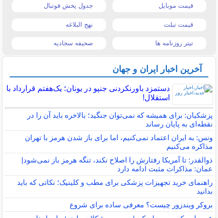
قیمت موبایل
جدول پخش فوتبال
قیمت تبلت
نهج البلاغه
تیتر روزنامه ها
صحیفه سجادیه
آخرین اخبار ایران و جهان
دستمزد باورنکردنی جنپو در یونان؛ یک‌هفتم قرارداد با
استقلال!
پزشکیان: برای همیشه که نمی‌توان جنگید؛ بالاخره باید آن را در
نقطه‌ای به پایان رساند
ونس: به ایران اعتماد نمی‌کنیم، اما برای باز شدن هرمز با تهران
مذاکره می‌کنیم
ذوالقدر: تا آمریکا رفتارش را اصلاح نکند، تنگه هرمز باز نمی‌شود|
عمان: مذاکرات مثبت ادامه دارد
راهنمای خرید تجهیزات پزشکی برای مطب و کلینیک؛ نکاتی که باید
بدانید
بروکر ویندزور چیست؟ معرفی ساده برای شروع