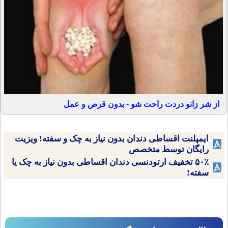
از شر زانو دردت راحت شو - بدون قرص و عمل
ایمپلنت اقساطی دندان بدون نیاز به چک و سفته! ویزیت
رایگان توسط متخصص
۵۰٪ تخفیف ارتودنسی دندان اقساطی بدون نیاز به چک یا
سفته!