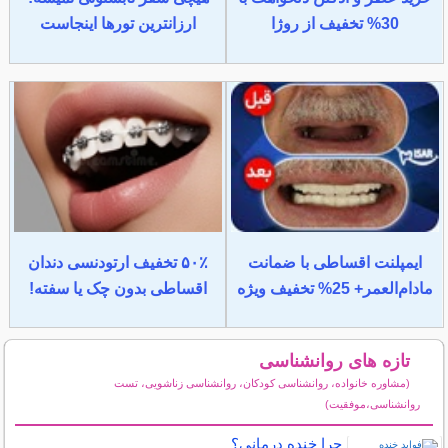
30% تخفیف از روژا
ارزانترین تورها اینجاست
ایمپلنت اقساطی با ضمانت
۵۰٪ تخفیف ارتودنسی دندان
مادام‌العمر+ 25% تخفیف ویژه
اقساطی بدون چک یا سفته!
تازه های روانشناسی
(مشاوره خانواده، روانشناسی کودکان، روانشناسی زناشویی، تست
روانشناسی،موفقیت)
سایر مطالب روانشناسی
چرا خنده درمانی؟