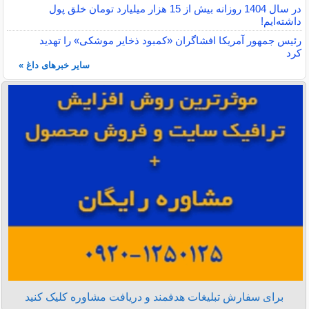
در سال 1404 روزانه بیش از 15 هزار میلیارد تومان خلق پول
داشته‌ایم!
رئیس جمهور آمریکا افشاگران «کمبود ذخایر موشکی» را تهدید
کرد
سایر خبرهای داغ »
برای سفارش تبلیغات هدفمند و دریافت مشاوره کلیک کنید