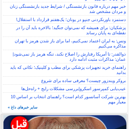
خبر مهم درباره قانون بازنشستگی / شرایط جدید بازنشستگی زنان
و مردان مشخص شد
دستمزد باورنکردنی جنپو در یونان؛ یک‌هفتم قرارداد با استقلال!
پزشکیان: برای همیشه که نمی‌توان جنگید؛ بالاخره باید آن را در
نقطه‌ای به پایان رساند
ونس: به ایران اعتماد نمی‌کنیم، اما برای باز شدن هرمز با تهران
مذاکره می‌کنیم
ذوالقدر: تا آمریکا رفتارش را اصلاح نکند، تنگه هرمز باز نمی‌شود|
عمان: مذاکرات مثبت ادامه دارد
راهنمای خرید تجهیزات پزشکی برای مطب و کلینیک؛ نکاتی که باید
بدانید
بروکر ویندزور چیست؟ معرفی ساده برای شروع
عیب‌یابی کمپرسور اسکرو|بررسی مشکلات رایج + راه‌حل‌ها
بهترین شرکت آسانسور کدام است؟ راهنمای انتخاب بر اساس 10
معیار مهم
سایر خبرهای داغ »