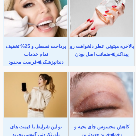
بالاخره میتونی عطر دلخواهت رو
پرداخت قسطی و 25% تخفیف
پیداکنی◀ضمانت اصل بودن
تمام خدمات
دندانپزشکی◀فرصت محدود
کاهش محسوس جای بخیه و
تو این شرایط با قیمت های
زخم◀خرید جدیدترین
باورنکردنی گوشی بخرید