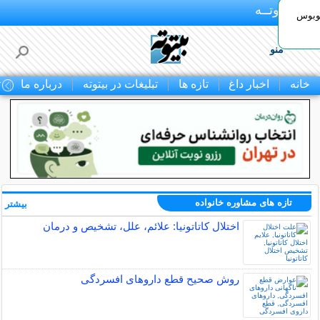
بـیتوتــه
توبوس
منو
خانه
اخبار داغ
تازه ها
تبلیغات در بیتوته
درباره ما
ت
تازه های مشاوره خانواده
بیشتر »
اختلال کاتاتونیا: علائم، علل، تشخیص و درمان
روش صحیح قطع داروهای افسردگی