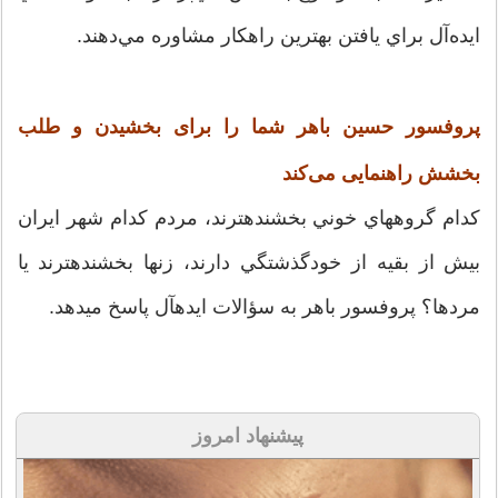
ايده‌آل براي يافتن بهترين راهكار مشاوره مي‌دهند.
پروفسور حسین باهر شما را برای بخشیدن و طلب
بخشش راهنمایی می‌کند
کدام گروه​هاي خوني بخشنده​ترند، مردم کدام شهر ايران
بيش از بقيه از خودگذشتگي دارند، زن​ها بخشنده​ترند يا
مردها؟ پروفسور باهر به سؤالات ايده​آل پاسخ مي​دهد.
پیشنهاد امروز