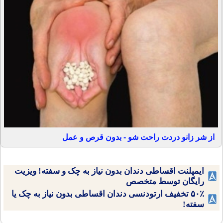
از شر زانو دردت راحت شو - بدون قرص و عمل
ایمپلنت اقساطی دندان بدون نیاز به چک و سفته! ویزیت
رایگان توسط متخصص
۵۰٪ تخفیف ارتودنسی دندان اقساطی بدون نیاز به چک یا
سفته!