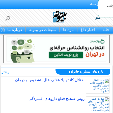
بـیتوتــه
وشی
منو
خانه
اخبار داغ
تازه ها
تبلیغات در بیتوته
درباره ما
ت
تازه های مشاوره خانواده
بیشتر »
اختلال کاتاتونیا: علائم، علل، تشخیص و درمان
روش صحیح قطع داروهای افسردگی