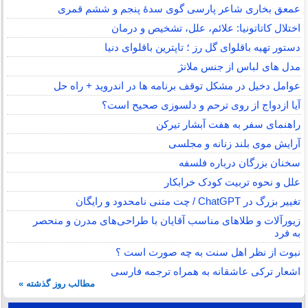
عمعق بخاری شاعر پارسی گوی سدهٔ پنجم و ششم قمری
اختلال کاتاتونیا: علائم، علل، تشخیص و درمان
دستور تهیه باقلوای گل رز ؛ تاپترین باقلوای دنیا
مدل های لباس از جنس ملانژ
عوامل دخیل در مشکل توقف برنامه ها در اندروید + راه حل
آیا ازدواج از روی ترحم و دلسوزی صحیح است؟
راهنمای سفر به هفت آبشار تیرکن
آرایش موی بلند زنانه و مجلسی
سخنان بزرگان درباره فلسفه
علل و نحوه تربیت کودک خرابکار
تغییر بزرگ در ChatGPT / چت متنی نامحدود و رایگان
زیورآلات و طلاهای مناسب آقایان با طراحی‌های مدرن و منحصر
به فرد
نبوت از نظر اهل سنت به چه صورت است ؟
اشعار ترکی عاشقانه به همراه ترجمه فارسی
مطالب روز گذشته »