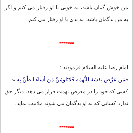
من خوش گمان باشد، به خوبى با او رفتار مى‏ كنم و اگر
به من بدگمان باشد، به بدى با او رفتار مى ‏كنم.
*******
امام رضا علیه السلام فرمودند :
»
«
مَن عَرَّضَ نَفسَهُ لِلتُّهمَهِ فَلایَلومَنَّ مَن أساءَ الظَّنَّ بِه.
کسی که خود را در معرض تهمت قرار می دهد، دیگر حق
ندارد کسانی که به او بدگمان می شوند ملامت نماید.
*******