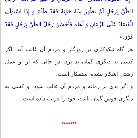
الظَّنَّ بِرَجُلٍ لَمْ تَظْهَرْ مِنْهُ حَوْبَةٌ فَقَدْ ظَلَمَ وَ إِذَا اسْتَوْلَی
الْفَسَادُ عَلَی الزَّمَانِ وَ أَهْلِهِ فَأَحْسَنَ رَجُلٌ الظَّنَّ بِرَجُلٍ فَقَدْ
»
غَرَّرَ.
هر گاه نیکوکاری بر روزگار و مردم آن غالب آید، اگر
کسی به دیگری گمان بد برد، در حالی که از او عمل
زشتی آشکار نشده، ستمکار است.
و اگر بدی بر زمانه و مردم آن غالب شود، و کسی به
دیگری خوش گمان باشد، خود را فریب داده است.
*******