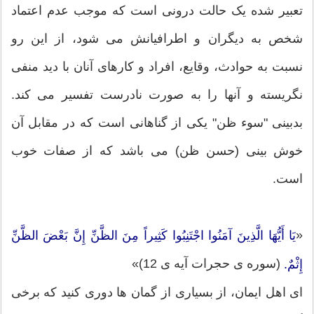
تعبیر شده یک حالت درونی است که موجب عدم اعتماد
شخص به دیگران و اطرافیانش می شود، از این رو
نسبت به حوادث، وقایع، افراد و کارهای آنان با دید منفی
نگریسته و آنها را به صورت نادرست تفسیر می کند.
بدبینی "سوء ظن" یکی از گناهانی است که در مقابل آن
خوش بینی (حسن ظن) می باشد که از صفات خوب
است.
«
یَا أَیُّهَا الَّذِینَ آمَنُوا اجْتَنِبُوا کَثِیراً مِنَ الظَّنِّ إِنَّ بَعْضَ الظَّنِّ
(سوره ی حجرات آیه ی 12)»
إِثْمٌ.
ای اهل ایمان، از بسیاری از گمان ها دوری کنید که برخی