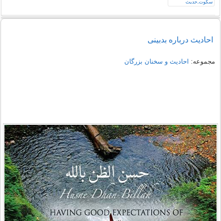
احادیث درباره بدبینی
مجموعه:
احادیث و سخنان بزرگان