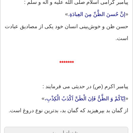
پیامبر گرامی اسلام صلی الله علیه و آله و سلم :
»
«
إنَّ حُسنَ الظَّنِّ مِنَ العِبادَةِ.
حسن ظن و خوش‌بینی انسان خود یكی از مصادیق عبادت
است.
*******
پیامبر اکرم (ص) در حدیثی می فرمایند :
»
«
اِیّاکُمْ وَ الظَّنُّ فَاِنَ الْظَنَّ اَکْذَبُ الْکِذْبِ،
از گمان بد بپرهیزید که گمان بد، بدترین نوع دروغ است.
پیشنهاد امروز