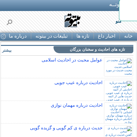
بـیتوتــه
منو
خانه
اخبار داغ
تازه ها
تبلیغات در بیتوته
درباره ما
ت
تازه های احادیث و سخنان بزرگان
بیشتر »
عوامل محبت در احادیث اسلامى
احادیث درباره عیب جویی
احادیث درباره مهمان نوازی
حدیث درباره ی کم گویی و گزیده گویی