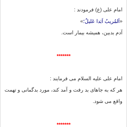
امام على (ع) فرمودند :
»
«
اَلمُريبُ اَبَدا عَليلٌ؛
آدم بدبين، هميشه بيمار است.
*******
امام على علیه السلام می فرمایند :
هر كه به جاهاى بد رفت و آمد كند، مورد بدگمانى و تهمت
واقع مى شود.
*******