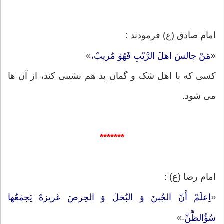
امام صادق (ع) فرمودند :
»
«
مَنْ جالسَ اهلَ الرَّیْبِ فَهُوَ مُریبٌ،
کسی که با اهل شک و گمان بد هم نشینی کند، از آن ها
می شود.
*******
امام رضا (ع) :
«
اِعلَمْ أَنّ الجُبنَ وَ البُخلَ وَ الحِرصَ غریزهٌ یَجمَعُها
.»
سُؤُالظَّنِّ