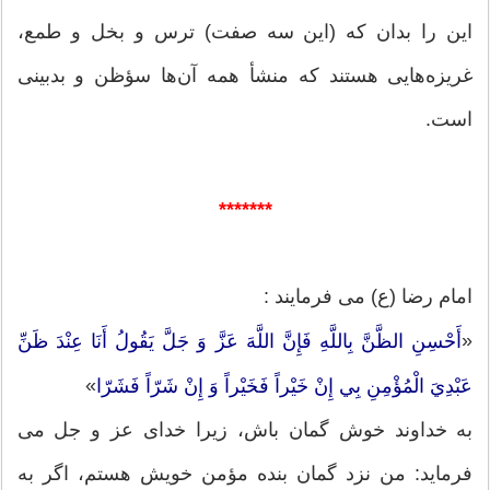
این را بدان که (این سه صفت) ترس و بخل و طمع،
غریزه‌هایی هستند که منشأ همه آن‌ها سؤظن و بدبینی
است.
*******
امام رضا (ع) می فرمایند :
«
أَحْسِنِ الظَّنَّ بِاللَّهِ فَإِنَّ اللَّهَ عَزَّ وَ جَلَّ يَقُولُ أَنَا عِنْدَ ظَنِّ
»
عَبْدِيَ الْمُؤْمِنِ بِي إِنْ خَيْراً فَخَيْراً وَ إِنْ شَرّاً فَشَرّا
به خداوند خوش گمان باش، زيرا خداى عز و جل مى‏
فرمايد: من نزد گمان بنده مؤمن خويش هستم، اگر به