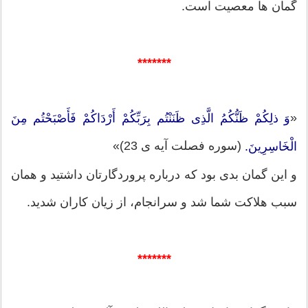
گمان ها معصیت است.
*******
«
وَ ذلِکُمْ ظَنُّکُمُ الَّذِی ظَنَنْتُم بِرَبِّکُمْ أَرْدَاکُمْ فَأَصْبَحْتُم مِنَ
(سوره فصلت آیه ی 23)»
الْخَاسِرِینَ.
و این گمان بدی بود که درباره پروردگارتان داشتید و همان
سبب هلاکت شما شد و سرانجام، از زیان کاران شدید.
*******