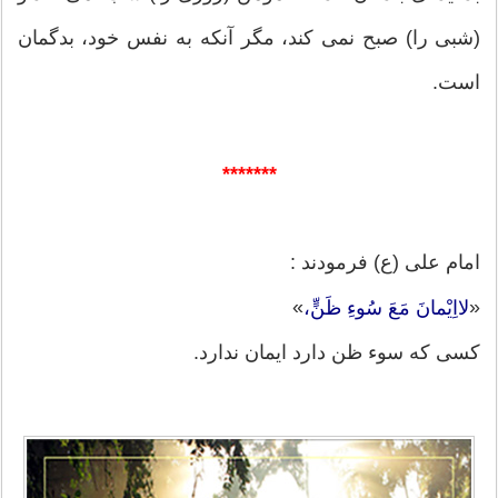
(شبی را) صبح نمی کند، مگر آنکه به نفس خود، بدگمان
است.
*******
امام على (ع) فرمودند :
»
«
لااِیْمانَ مَعَ سُوءِ ظَنٍّ،
کسى که سوء ظن دارد ایمان ندارد.