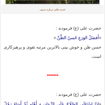
حدیث هایی درباره بدبینی
حضرت على (ع) فرمودند :
»
«
أَفضَلُ الوَرَعِ حُسنُ الظَّنِّ.
حسن ظن و خوش بینی بالاترین مرتبه تقوی و پرهیزکاری
است.
*******
حضرت على (ع) فرمودند :
«
إِذَا اسْتَوْلَی الصَّلَاحُ عَلَی الزَّمَانِ وَ أَهْلِهِ ثُمَّ أَسَاءَ رَجُلٌ