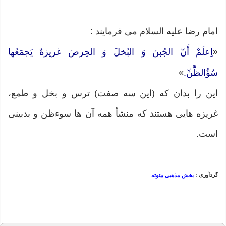
امام رضا علیه السلام می فرمایند :
«
اِعلَمْ أَنّ الجُبنَ وَ البُخلَ وَ الحِرصَ غریزهٌ یَجمَعُها
»
سُؤُالظَّنِّ.
این را بدان که (این سه صفت) ترس و بخل و طمع،
غریزه هایی هستند که منشأ همه آن ها سوءظن و بدبینی
است.
گردآوری :
بخش مذهبی بیتوته