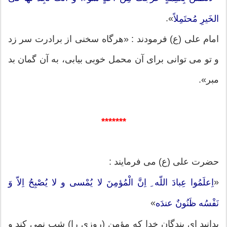
».
الخَیرِ مُحتَمِلاً
امام علی (ع) فرمودند : «هرگاه سخنی از برادرت سر زد
و تو می توانی برای آن محمل خوبی بیابی، به آن گمان بد
مبر».
*******
حضرت علی (ع) می فرمایند :
«
اِعلَمُوا عِبادَ اللّه ِ اِنَّ الْمُؤمِنَ لا یُمْسی و لا یُصْبِحُ اِلاّ وَ
»
نَفْسُه ظَنُونٌ عندَه
بدانید ای بندگان خدا که مؤمن (روزی را) شب نمی کند و