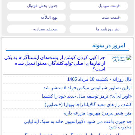
قیمت موبایل
جدول پخش فوتبال
قیمت تبلت
نهج البلاغه
تیتر روزنامه ها
صحیفه سجادیه
امروز در بیتوته
چرا کپی کردن کپشن از پست‌های اینستاگرام به یکی
از نیازهای اصلی تولیدکنندگان محتوا تبدیل شده
است؟
فال روزانه - یکشنبه 18 مرداد 1405
اولین تصاویر شیائومی میکس فولد ۵ منتشر شد
«اوپن‌ای‌آی» ترمز توسعه مدل جدید خود را کشید!
کشف رازهای معبد گالاپاتا راجا ویهارا (+تصاویر)
متن شعر پیرمرد مهربون مزرعه داره
چه چیزی باعث می شود دکوراسیون خانه به سبک ایتالیایی
محبوب شود