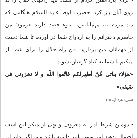
روى آنان باز كرد. حضرت لوط عليه السلام هنگامى كه
ديد مردم به مهمانانش، سوء قصد دارند فرمود: من
حاضرم دخترانم را به ازدواج شما در آوردم تا شما دست
از مهمانان من برداريد. من راه حلال را براى شما باز
مى‏كنم تا شما به گناه گرفتار نشويد.
«هؤلاء بَناتى هُنّ أطهرلكم فاتّقوا اللّه و لا تخزونى فى
ضَيفى»
(سوره هود، آيه 78)
• دومین شرط امر به معروف و نهی از منکر این است
احتمال بدهید امر ونهی تاثیر داشته باشد ولی اگر بداند اثر