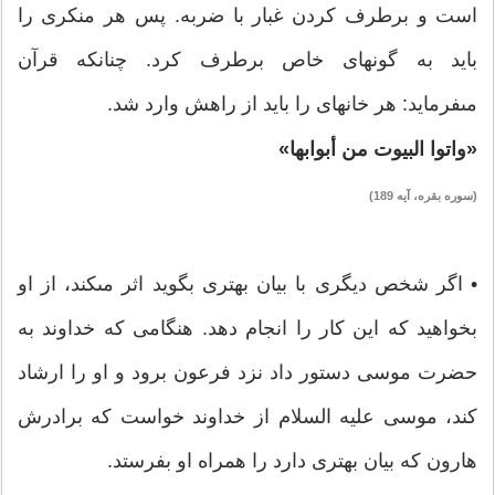
است و برطرف كردن غبار با ضربه. پس هر منكرى را
بايد به گونه‏اى خاص برطرف كرد. چنانكه قرآن
مى‏فرمايد: هر خانه‏اى را بايد از راهش وارد شد.
«واتوا البيوت من أبوابها»
(سوره بقره، آيه 189)
• اگر شخص ديگرى با بيان بهترى بگويد اثر مى‏كند، از او
بخواهيد كه اين كار را انجام دهد. هنگامى كه خداوند به
حضرت موسى دستور داد نزد فرعون برود و او را ارشاد
كند، موسى عليه السلام از خداوند خواست كه برادرش
هارون كه بيان بهترى دارد را همراه او بفرستد.