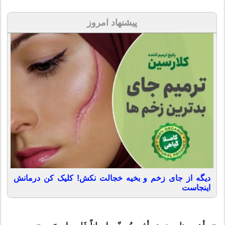
پیشنهاد امروز
دیگه از جای زخم و بخیه خجالت نکش! کلیک کن درمانش
اینجاست