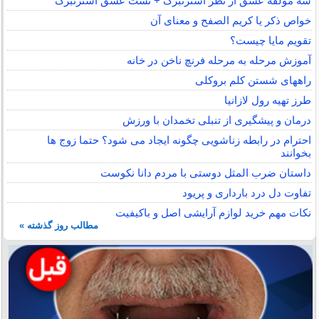
سه مولفه عشق از نظر استرنبرگ + تست عشق استرنبرگ
خواص ذکر یا کریم الصفح و معنای آن
تقویم مایا چیست؟
آموزش مرحله به مرحله فرنچ ناخن در خانه
راههای شستن کلم بروکلی
طرز تهیه رول لازانیا
درمان و پیشگیری از تنبلی تخمدان با ورزش
احترام در رابطه زناشویی چگونه ایجاد می شود؟ حتما زوج ها
بخوانند
داستان ضرب المثل دوستی با مردم دانا نكوست
تفاوت دل درد بارداری و پریود
نکات مهم خرید لوازم آرایشی اصل و باکیفیت
مطالب روز گذشته »