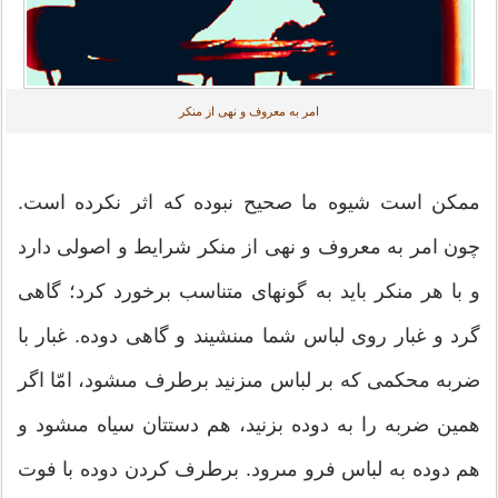
امر به معروف و نهی از منکر
ممكن است شيوه ما صحيح نبوده كه اثر نكرده است.
چون امر به معروف و نهى از منكر شرايط و اصولى دارد
و با هر منكر بايد به گونه‏اى متناسب برخورد كرد؛ گاهى
گرد و غبار روى لباس شما مى‏نشيند و گاهى دوده. غبار با
ضربه محكمى كه بر لباس مى‏زنيد برطرف مى‏شود، امّا اگر
همين ضربه را به دوده بزنيد، هم دستتان سياه مى‏شود و
هم دوده به لباس فرو مى‏رود. برطرف كردن دوده با فوت