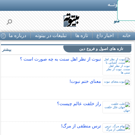
بـیتوتــه
منو
خانه
اخبار داغ
تازه ها
تبلیغات در بیتوته
درباره ما
ت
تازه های اصول و فروع دین
بیشتر »
نبوت از نظر اهل سنت به چه صورت است ؟
معنای ختم نبوت!
راز خلقت عالم چيست؟
ترس منطقی از مرگ!