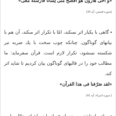
«و أخى هارون هو أفصحُ منّى لِساناً فَارسله مَعى»
(سوره قصص، آيه 34)
• گاهى با يكبار اثر نمى‏كند، امّا با تكرار اثر مى‏كند، آن هم با
بيان‏هاى گوناگون. چنانكه چوب سخت با يك ضربه تبر
شكسته نمى‏شود، تكرار لازم است. قرآن مى‏فرمايد: ما
مطالب خود را در قالب‏هاى گوناگون بيان كرديم تا شايد اثر
كند.
«لقد صَرّفنا فى هذا القرآن»
( سوره اسراء، آيه 41)
• براى بازداشتن مردم از فساد بايد راه‏هاى حلال را به