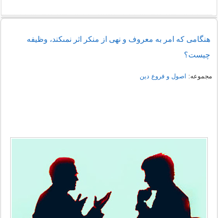
هنگامى كه امر به معروف و نهى از منكر اثر نمى‏كند، وظيفه
چيست؟
مجموعه:
اصول و فروع دین