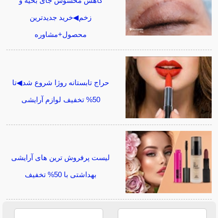
کاهش محسوس جای بخیه و
زخم◀خرید جدیدترین
محصول+مشاوره
حراج تابستانه روژا شروع شد◀تا
50% تخفیف لوازم آرایشی
لیست پرفروش ترین های آرایشی
بهداشتی با 50% تخفیف