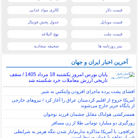
قیمت دلار
کالری مواد غذایی
قیمت موبایل
جدول پخش فوتبال
قیمت تبلت
نهج البلاغه
تیتر روزنامه ها
صحیفه سجادیه
آخرین اخبار ایران و جهان
پایان بورس امروز یکشنبه 18 مرداد 1405 / سقف
تاریخی ارزش معاملات خرد شکسته شد
افشای پشت پرده ماجرای افزودن وایتکس به شیر
آمریکا خروج از اقلیم کردستان عراق را آغاز کرد / نیروهای خارجی
از پایگاه حریر خارج می‌شوند
همسرکشی هولناک مقابل چشمان فرزند نوجوان
زورگیری دو میلیارد تومانی طلا از زن مسافر
عراقچی: با آمریکا مذاکره نداریم/باز شدن تنگه هرمز به شرایطی
غیر از تفاهم با عمان مرتبط است