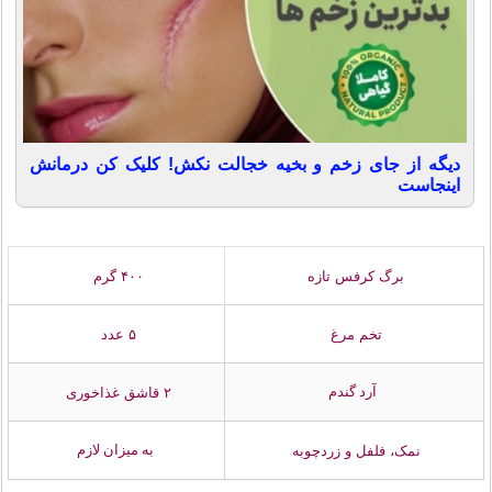
دیگه از جای زخم و بخیه خجالت نکش! کلیک کن درمانش
اینجاست
برگ کرفس تازه
۴۰۰ گرم
تخم مرغ
۵ عدد
آرد گندم
۲ قاشق غذاخوری
به میزان لازم
نمک، فلفل و زردچوبه