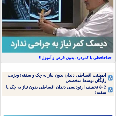
خداحافظی با کمردرد، بدون قرص و آمپول!!
ایمپلنت اقساطی دندان بدون نیاز به چک و سفته! ویزیت
رایگان توسط متخصص
۵۰٪ تخفیف ارتودنسی دندان اقساطی بدون نیاز به چک یا
سفته!