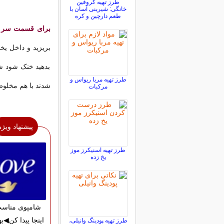
طرز تهیه کروفین
خانگی: شیرینی آسان با
طعم دارچین و کره
برای قسمت سر م
بریزید و داخل یخ
بدهید خنک شود شی
طرز تهیه مربا ریواس و
شدند با هم مخلوط
مرکبات
پیشنهاد ویژه
طرز تهیه اسنیکرز موز
یخ زده
شامپوی مناسب
اینجا پیدا کن◀به
طرز تهیه پودینگ وانیلی،