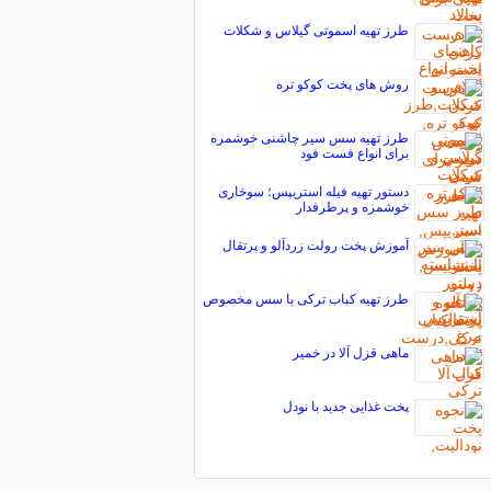
طرز تهیه اسموتی گیلاس و شکلات
روش های پخت کوکو تره
طرز تهیه سس سیر چاشنی خوشمره
برای انواع فست فود
دستور تهیه فیله استریپس؛ سوخاری
خوشمزه و پرطرفدار
آموزش پخت رولت زردآلو و پرتقال
طرز تهیه كباب تركی با سس مخصوص
ماهی قزل آلا در خمیر
پخت غذایی جدید با نودل