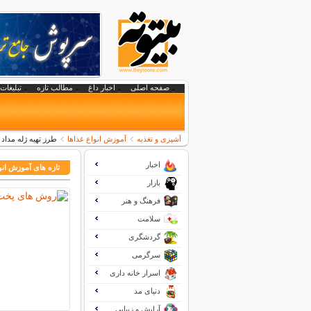
صفحه اصلی
اخبار داغ
مطالب تازه
تبلیغات 
آشپزی و تغذیه
آموزش انواع غذاها
طرز تهیه ژله مداد
اخبار
تازه های آموزش انو
بازار
فرهنگ و هنر
سلامت
گردشگری
سرگرمی
اسرار خانه داری
دنیای مد
آرایش و زیبایی