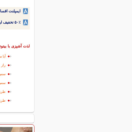
ایمپلنت اقسا
۵۰٪ تخفیف ارتودنسی دندان اقساطی بدون نیاز به چک یا سفته!
لذت آشپزی با بیتوت
آیا 
راز 
سس ه
سس 
طرز 
طرز 