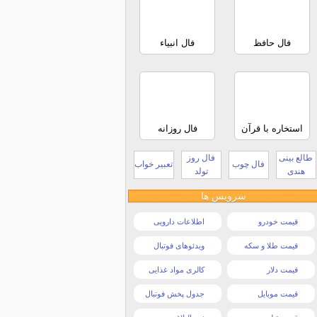
فال حافظ
فال انبیاء
استخاره با قرآن
فال روزانه
طالع بینی
فال روز
فال چوب
تعبیر خواب
هندی
تولد
سرویس ها
قیمت خودرو
اطلاعات دارویی
قیمت طلا و سکه
ویدئوهای فوتبال
قیمت دلار
کالری مواد غذایی
قیمت موبایل
جدول پخش فوتبال