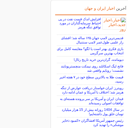
آخرین
اخبار ایران و جهان
افزایش اندک قیمت نفت در پی
احتیاط سرمایه‌گذاران در مورد
توافق تنگه هرمز
قدیمی‌ترین لامپ جهان ۱۲۵ ساله شد؛ افشای
راز علمی طول‌عمر لامپ سنتنیال
بازی فکری بهتر است یا لگو؟ مقایسه کامل برای
انتخاب بهترین سرگرمی
دیومانده، گران‌ترین خرید تاریخ رئال!
فاتح لیگ اسکاتلند روی نیمکت منچستریونایتد
نشست؛ رویایم واقعی شد
قیمت طلا به بالاترین سطح خود در ۷ هفته اخیر
رسید،
رویترز: ایران خواستار دریافت عوارض از تنگه
هرمز شد؛ اختلاف با آمریکا و عمان ادامه دارد
فیدان: ایران و آمریکا بر سر پرونده هسته‌ای به
توافقات اصولی رسیده‌اند
در سال 1404 روزانه بیش از 15 هزار میلیارد
تومان خلق پول داشته‌ایم!
رئیس جمهور آمریکا افشاگران «کمبود ذخایر
موشکی» را تهدید کرد