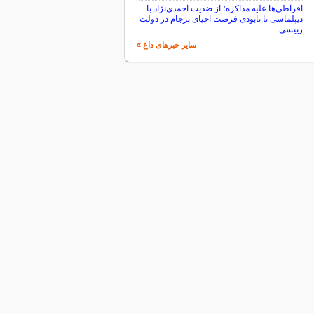
افراطی‌ها علیه مذاکره؛ از ضدیت احمدی‌نژاد با
دیپلماسی تا نابودی فرصت احیای برجام در دولت
رییسی
سایر خبرهای داغ »