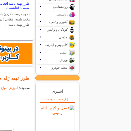
طرز تهیه بامیه افغان
روانشناسی
سنتی افغانستان
نحوه درست کردن بام
زناشویی
پخت بامیه افغانی : در 
آشپزی و تغذیه
طرز تهیه بامیه…
کودکان و والدین
مذهبی
کامپیوتر و اینترنت
علمی
ورزش
مجله خودرو
طرز تهیه ژله م
آموزش انواع غ
مجموعه:
آشپزی
( از دست ندهید)