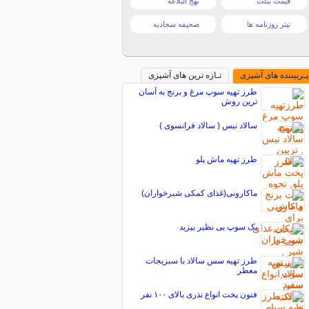
قیمت تبلت
نهج البلاغه
تیتر روزنامه ها
صحیفه سجادیه
پـربیننده های آشپزی
تـازه ترین های آشپزی
طرز تهیه سوپ مرغ و برنج به آسان
ترین روش
سالاد نیس ( سالاد فرانسوی )
طرز تهیه ماش پلو
ماکارونی(غذای کمکی شیرخواران)
یک سوپ بی نظیر بپزید
طرز تهیه سس سالاد با سبزيجات
معطر
فنون پخت انواع نذری بالای ۱۰۰ نفر