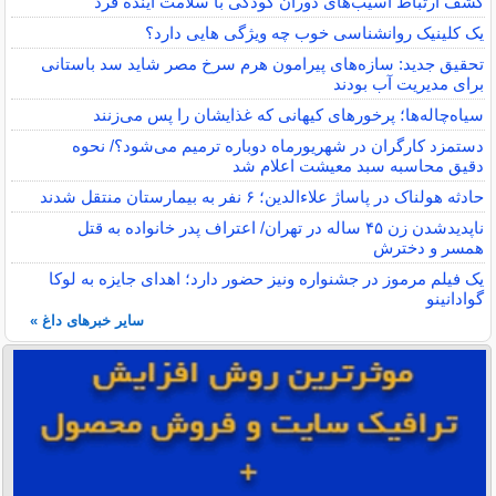
کشف ارتباط آسیب‌های دوران کودکی با سلامت آینده فرد
یک کلینیک روانشناسی خوب چه ویژگی هایی دارد؟
تحقیق جدید: سازه‌های پیرامون هرم سرخ مصر شاید سد باستانی
برای مدیریت آب بودند
سیاه‌چاله‌ها؛ پرخورهای کیهانی که غذایشان را پس می‌زنند
دستمزد کارگران در شهریورماه دوباره ترمیم می‌شود؟/ نحوه
دقیق محاسبه سبد معیشت اعلام شد
حادثه هولناک در پاساژ علاءالدین؛ ۶ نفر به بیمارستان منتقل شدند
ناپدیدشدن زن ۴۵ ساله در تهران/ اعتراف پدر خانواده به قتل
همسر و دخترش
یک فیلم مرموز در جشنواره ونیز حضور دارد؛ اهدای جایزه به لوکا
گوادانینو
سایر خبرهای داغ »