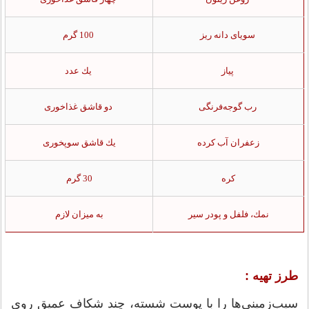
سویای دانه ریز
100 گرم
پیاز
یك عدد
رب گوجه‌فرنگی
دو قاشق غذاخوری
زعفران آب كرده
یك قاشق سوپخوری
كره
30 گرم
نمك، فلفل و پودر سیر
به میزان لازم
طرز تهیه :
سیب‌زمینی‌ها را با پوست شسته، چند شكاف عمیق روی