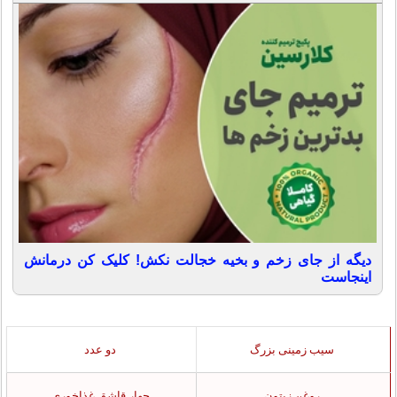
دیگه از جای زخم و بخیه خجالت نکش! کلیک کن درمانش
اینجاست
سیب زمینی بزرگ
دو عدد
روغن زیتون
چهار قاشق غذاخوری