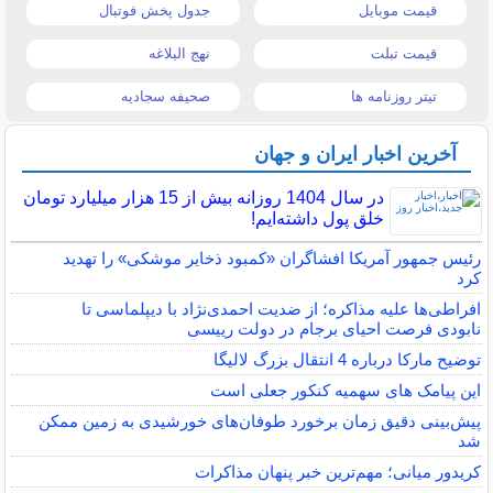
قیمت موبایل
جدول پخش فوتبال
قیمت تبلت
نهج البلاغه
تیتر روزنامه ها
صحیفه سجادیه
آخرین اخبار ایران و جهان
در سال 1404 روزانه بیش از 15 هزار میلیارد تومان
خلق پول داشته‌ایم!
رئیس جمهور آمریکا افشاگران «کمبود ذخایر موشکی» را تهدید
کرد
افراطی‌ها علیه مذاکره؛ از ضدیت احمدی‌نژاد با دیپلماسی تا
نابودی فرصت احیای برجام در دولت رییسی
توضیح مارکا درباره 4 انتقال بزرگ لالیگا
این پیامک های سهمیه کنکور جعلی است
پیش‌بینی دقیق زمان برخورد طوفان‌های خورشیدی به زمین ممکن
شد
کریدور میانی؛ مهم‌ترین خبر پنهان مذاکرات