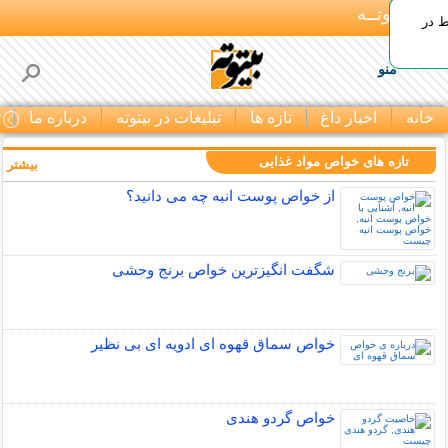
بـیتوتــه
ط در
منو
خانه
اخبار داغ
تازه ها
تبلیغات در بیتوته
درباره ما
ت
تازه های خواص مواد غذایی
بیشتر »
از خواص پوست انبه چه می دانید؟
شگفت انگیزترین خواص برنج وحشی
خواص سماق قهوه ای ادویه ای بی نظیر
خواص گردو هندی