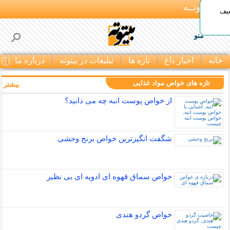
بـیتوتــه
د◀تا 50% تخفیف
منو
خانه
اخبار داغ
تازه ها
تبلیغات در بیتوته
درباره ما
ت
تازه های خواص مواد غذایی
بیشتر »
از خواص پوست انبه چه می دانید؟
شگفت انگیزترین خواص برنج وحشی
خواص سماق قهوه ای ادویه ای بی نظیر
خواص گردو هندی