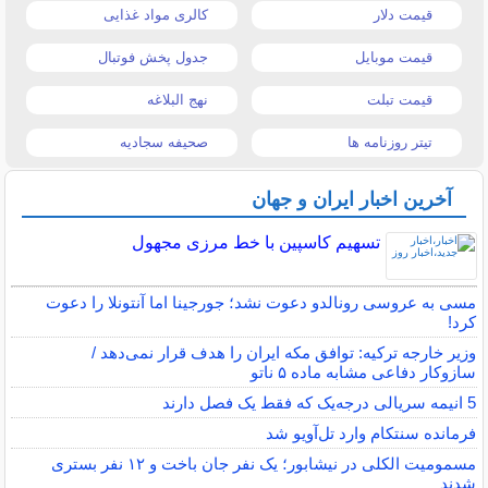
قیمت دلار
کالری مواد غذایی
قیمت موبایل
جدول پخش فوتبال
قیمت تبلت
نهج البلاغه
تیتر روزنامه ها
صحیفه سجادیه
آخرین اخبار ایران و جهان
تسهیم کاسپین با خط مرزی مجهول
مسی به عروسی رونالدو دعوت نشد؛ جورجینا اما آنتونلا را دعوت
کرد!
وزیر خارجه ترکیه: توافق مکه ایران را هدف قرار نمی‌دهد /
سازوکار دفاعی مشابه ماده ۵ ناتو
5 انیمه سریالی درجه‌یک که فقط یک فصل دارند
فرمانده سنتکام وارد تل‌آویو شد
مسمومیت الکلی در نیشابور؛ یک نفر جان باخت و ۱۲ نفر بستری
شدند