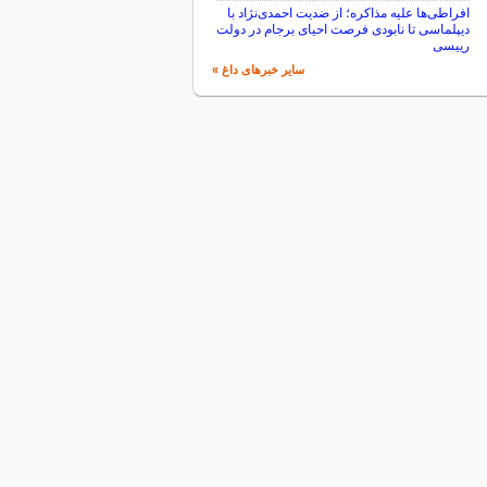
افراطی‌ها علیه مذاکره؛ از ضدیت احمدی‌نژاد با
دیپلماسی تا نابودی فرصت احیای برجام در دولت
رییسی
سایر خبرهای داغ »