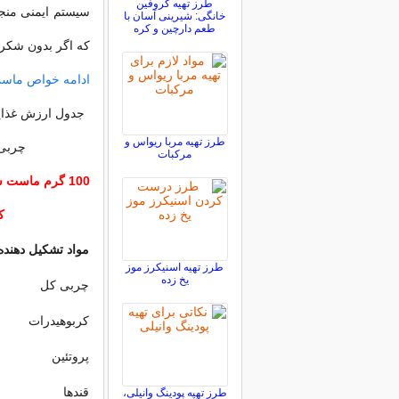
طرز تهیه کروفین
سیستم ایمنی منج
خانگی: شیرینی آسان با
طعم دارچین و کره
که اگر بدون شکر 
ادامه خواص ماس
جدول ارزش غذای
طرز تهیه مربا ریواس و
چربی در 0
مرکبات
ک
مواد تشکیل دهند
طرز تهیه اسنیکرز موز
یخ زده
چربی کل
کربوهیدرات
پروتئین
قندها
طرز تهیه پودینگ وانیلی،