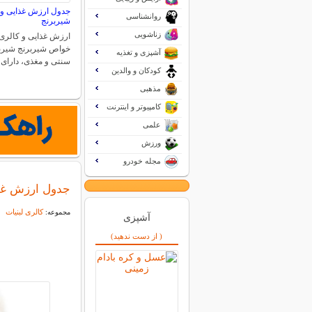
جدول ارزش غذایی و 
روانشناسی
شیربرنج
زناشویی
ارزش غذایی و کالری 
خواص شیربرنج شیربر
آشپزی و تغذیه
سنتی و مغذی، دارا
کودکان و والدین
مذهبی
کامپیوتر و اینترنت
علمی
ورزش
مجله خودرو
جدول ارزش غذا
کالری لبنیات
مجموعه:
آشپزی
( از دست ندهید)