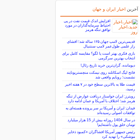
آخرین
اخبار ایران و جهان
افزایش اندک قیمت نفت در پی
احتیاط سرمایه‌گذاران در مورد
توافق تنگه هرمز
قدیمی‌ترین لامپ جهان ۱۲۵ ساله شد؛ افشای
راز علمی طول‌عمر لامپ سنتنیال
بازی فکری بهتر است یا لگو؟ مقایسه کامل برای
انتخاب بهترین سرگرمی
دیومانده، گران‌ترین خرید تاریخ رئال!
فاتح لیگ اسکاتلند روی نیمکت منچستریونایتد
نشست؛ رویایم واقعی شد
قیمت طلا به بالاترین سطح خود در ۷ هفته اخیر
رسید،
رویترز: ایران خواستار دریافت عوارض از تنگه
هرمز شد؛ اختلاف با آمریکا و عمان ادامه دارد
فیدان: ایران و آمریکا بر سر پرونده هسته‌ای به
توافقات اصولی رسیده‌اند
در سال 1404 روزانه بیش از 15 هزار میلیارد
تومان خلق پول داشته‌ایم!
رئیس جمهور آمریکا افشاگران «کمبود ذخایر
موشکی» را تهدید کرد