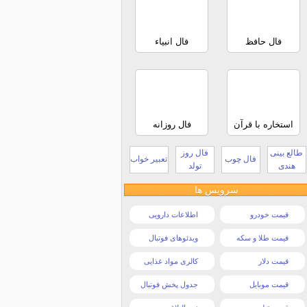
فال حافظ
فال انبیاء
استخاره با قرآن
فال روزانه
طالع بینی
فال روز
فال چوب
تعبیر خواب
هندی
تولد
سرویس ها
قیمت خودرو
اطلاعات دارویی
قیمت طلا و سکه
ویدئوهای فوتبال
قیمت دلار
کالری مواد غذایی
قیمت موبایل
جدول پخش فوتبال