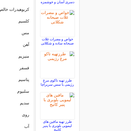
دسری آسان و خوشمزه
کربوهیدرات خالص
کلسیم
مس
خواص و مضرات غلات
صبحانه ساده و شکلاتی
آهن
منیزیم
فسفر
پتاسیم
طرز تهیه تاکوی مرغ
رژیمی با سس سریراچا
سلنیوم
سدیم
روی
طرز تهیه مافین های
لیمویی بلوبری با پنیر
آب
کاتیج