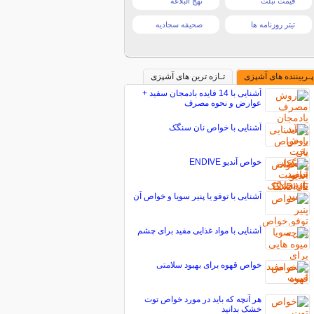
قیمت تبلت
نهج البلاغه
تیتر روزنامه ها
صحیفه سجادیه
پـربیننده های آشپزی
تـازه ترین های آشپزی
آشنایی با 14 فایده بادمجان سفید +
عوارض و نحوه مصرف
آشنایی با خواص نان سنگک
خواص آندیو ENDIVE
آشنایی با توفو یا پنیر سویا و خواص آن
آشنایی با مواد غذایی مفید برای چشم
خواص قهوه برای بهبود سلامتی
هر آنچه که باید در مورد خواص توت
خشک بدانید