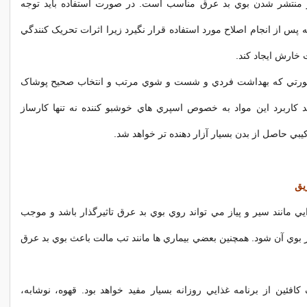
 منتشر شدن بوي بد عرق مناسب است. در صورت استفاده بايد توجه
 پس از انجام اصلاح مورد استفاده قرار نگيرد زيرا اثرات تحريک کنندگي
خارش ايجاد کند.
 صورتي که بهداشت فردي و شست و شوي مرتب و انتخاب صحيح پوشاک
د کاربرد اين مواد به خصوص اسپري هاي خوشبو کننده نه تنها کارساز
کيبي حاصل از بدن بسيار آزار دهنده تر خواهد شد.
يق
يي مانند سير و پياز مي تواند روي بوي بد عرق تاثيرگذار باشد و موجب
ر بوي آن شود. همچنين بعضي بيماري ها مانند تب مالت باعث بوي بد عرق
ئين از برنامه غذايي روزانه بسيار مفيد خواهد بود. قهوه، نوشابه،