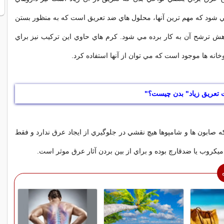
شود که مهم ترين آنها، محلول هاي ضد تعريق است که به منظور بستن
ش ترشح آن به کار برده مي شود. کرم هاي حاوي اين ترکيب نيز براي
خانه ها موجود است که مي توان از آنها استفاده کرد.
 تعریق زیاد" بدن چیست؟"
که صابون ها و شامپوها هيچ نقشي در جلوگيري از ايجاد عرق ندارد و فقط
يکروب يا ضدقارچ بوده و براي از بين بردن آثار عرق موثر است.