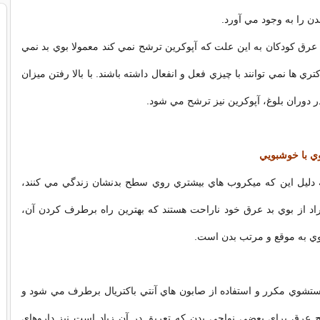
دن را به وجود مي آورد.
عرق کودکان به اين علت که آپوکرين ترشح نمي کند معمولا بوي بد نمي
کتري ها نمي توانند با چيزي فعل و انفعال داشته باشند. با بالا رفتن ميزان
 دوران بلوغ، آپوکرين نيز ترشح مي شود.
 با خوشبويي
ه دليل اين که ميکروب هاي بيشتري روي سطح بدنشان زندگي مي کنند،
راد از بوي بد عرق خود ناراحت هستند که بهترين راه برطرف کردن آن،
 به موقع و مرتب بدن است.
ستشوي مکرر و استفاده از صابون هاي آنتي باکتريال برطرف مي شود و
عرق براي بعضي نواحي بدن که تعريق در آن زياد است نيز داروهاي