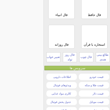
فال حافظ
فال انبیاء
استخاره با قرآن
فال روزانه
طالع بینی
فال روز
فال چوب
تعبیر خواب
هندی
تولد
سرویس ها
قیمت خودرو
اطلاعات دارویی
قیمت طلا و سکه
ویدئوهای فوتبال
قیمت دلار
کالری مواد غذایی
قیمت موبایل
جدول پخش فوتبال