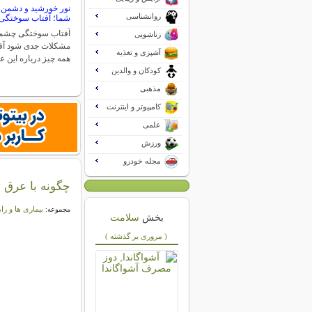
نور خورشید و دشمن
روانشناسی
شما؛ آفتاب سوختگ
آفتاب سوختگی چشم م
زناشویی
مشکلات جدی شود آ
آشپزی و تغذیه
همه چیز درباره این 
کودکان و والدین
مذهبی
کامپیوتر و اینترنت
علمی
ورزش
مجله خودرو
چگونه با عرق تا
بیماری ها و را
مجموعه:
بخش
سلامت
( مروری بر گذشته )