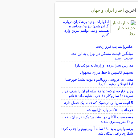
آخرین
اخبار ایران و جهان
اظهارات جدید پزشکیان درباره
گران شدن بنزین/ محاصره
هستیم و نمی‌توانیم بنزین وارد
کنیم
عکس| تیم پپ فرو ریخت
میانگین قیمت مسکن در تهران به این عدد
عجیب رسید
مدارس بحران‌زده، وزارتخانه موکب‌دار!
تسهیم کاسپین با خط مرزی مجهول
مسی به عروسی رونالدو دعوت نشد؛ جورجینا
اما آنتونلا را دعوت کرد!
وزیر خارجه ترکیه: توافق مکه ایران را هدف قرار
نمی‌دهد / سازوکار دفاعی مشابه ماده ۵ ناتو
5 انیمه سریالی درجه‌یک که فقط یک فصل دارند
فرمانده سنتکام وارد تل‌آویو شد
مسمومیت الکلی در نیشابور؛ یک نفر جان باخت
و ۱۲ نفر بستری شدند
پرسپولیس پدیده ۱۹ ساله آلومینیوم را جذب کرد؛
شکاری راهی پیکان شد