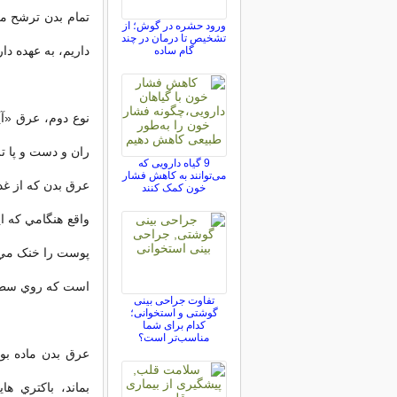
تمام بدن ترشح م
ورود حشره در گوش؛ از
تشخیص تا درمان در چند
داريم، به عهده دار
گام ساده
نوع دوم، عرق «آ
ران و دست و پا 
9 گیاه دارویی که
می‌توانند به کاهش فشار
عرق بدن که از غد
خون کمک کنند
واقع هنگامي که ا
پوست را خنک مي ک
است که روي سطح
تفاوت جراحی بینی
گوشتی و استخوانی؛
کدام برای شما
مناسب‌تر است؟
عرق بدن ماده ب
بماند، باکتري 