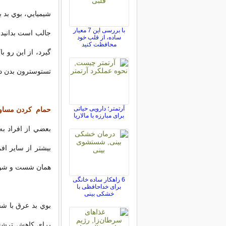
شيميايي، بوي بد ب
با بررسی این 7 معیار
جالب است بدانيد 
ساده، از قلب خود
محافظت کنید
گيرد، از اين رو با
تستوسترون بدن در
آرتمتر؛ دارویی حیاتی
حمام کردن مساوي
برای مبارزه با مالاریا
بعضي از افراد ب
بيشتر از ساير اف
همان شست و شوي
6 راهکار ساده خانگی
برای خداحافظی با
خشکی بینی
بوي بد عرق با ش
براي کاهش ترشح 