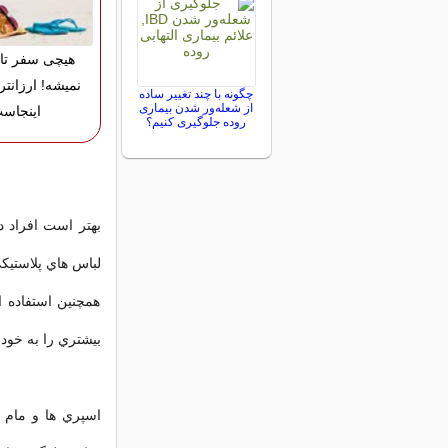
هیچی سفر تا
نمیشه! ارزانتر
چگونه با چند تغییر ساده
از شعله‌ور شدن بیماری
اینجاس
روده جلوگیری کنیم؟
بهتر است افراد د
لباس هاي پلاستيک
همچنين استفاده 
بيشتري را به خود 
اسپري ها و مام ها