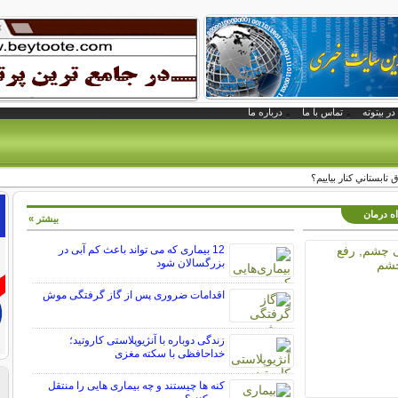
در بیتوته
تماس با ما
درباره ما
 تابستاني کنار بياييم؟
اه درمان
بیشتر »
12 بیماری که می تواند باعث کم آبی در
بزرگسالان شود
اقدامات ضروری پس از گاز گرفتگی موش
زندگی دوباره با آنژیوپلاستی کاروتید؛
خداحافظی با سکته مغزی
کنه ها چیستند و چه بیماری هایی را منتقل