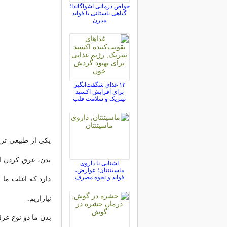
خواص درمانی آشواگاندا؛
گیاهی باستانی با فواید
مدرن
۱۲ غذای شگفت‌انگیز
برای افزایش اکسید
نیتریک و سلامت قلب
يکي از طبيعي تري
بدن، عرق کردن ا
آشنایی با داروی
ماسیتنتان؛ عوارض،
فواید و نحوه مصرف
دارد که اغلب ما 
نيازاريم.
بدن ما دو نوع عر