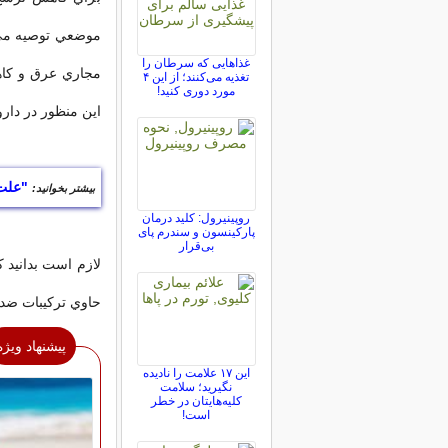
موضعي توصيه مي 
غذاهایی که سرطان را
مجاري عرق و کاه
تغذیه می‌کنند؛ از این ۴
مورد دوری کنید!
اين منظور در دارو
"علت
بیشتر بخوانید:
روپینیرول: کلید درمان
پارکینسون و سندرم پای
بی‌قرار
لازم است بدانيد 
حاوي ترکيبات ضدم
پیشنهاد ویژه
این ۱۷ علامت را نادیده
نگیرید؛ سلامت
کلیه‌هایتان در خطر
است!