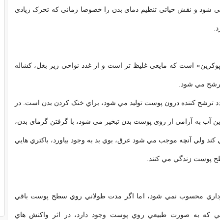
ي شود و نقش حياتي تنظيم دماي بدن را خصوصا زماني که تحرک زيادي
د.
پوکرين» است که مايعي غليظ تر است و از غدد نواحي زير بغل، کشاله
ترشح مي شود.
د ترشح کننده درون پوست توليد مي شود، براي خنک کردن بدن است. در
ين آب به آرامي از روي پوست بدن تبخير مي شود، با گرفتن گرماي بدن،
ند ولي آنچه موجب مي شود عرق، بوي بد به وجود بياورد، باکتري هايي
 پوست زندگي مي کنند.
وداري محسوب نمي شود، اما اگر مدت طولاني روي سطح پوست باقي
هايي که به صورت طبيعي روي پوست وجود دارد، در اثر واکنش هاي