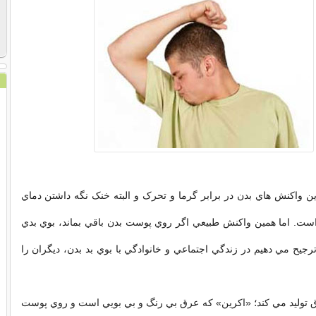
ن واکنش هاي بدن در برابر گرما و تحرک و البته خنک نگه داشتن دماي
ست. اما همين واکنش طبيعي اگر روي پوست بدن باقي بماند، بوي بدي
ترجيح مي دهيم در زندگي اجتماعي و خانوادگي با بوي بد بدن، ديگران را
ق توليد مي کند؛ «اکرين» که عرق بي رنگ و بي بويي است و روي پوست