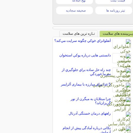
قیمت تبلت
نهج البلاغه
تیتر روزنامه ها
صحیفه سجادیه
پـربیننده های سلامت
تـازه ترین های سلامت
آنفلوانزاي خوکي چگونه سرايت مي‌کند؟
دانستنی هایی درباره پوکي استخوان
چند راه حل ساده براي جلوگيري از
سرما خوردگي
5 غذا برای مبارزه با بیماری آلزایمر
چرا مبتلایان به میگرن از نور
گریزان‌اند؟
راههای درمان خستگی آدرنال
نکاتی درباره آمادگی پیش از انجام
آزمایش