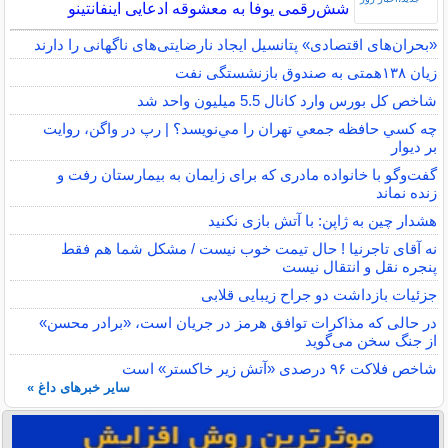
شش‌رقمی یوفا به معشوقه ادعایی اینفانتینو
«بحران‌های اقتصادی» پتانسیل ایجاد نارضایتی‌های ناگهانی را دارند
زیان ۱۳۸همتی به صندوق بازنشستگی نفت
شاخص کل بورس وارد کانال 5.5 میلیون واحد شد
چه كسي حافظه جمعي تهران را مي‌نويسد؟ | رپ در واگن، روايت
بر ديوار
گفت‌وگو با خانواده مادری که برای زایمان به بیمارستان رفت و
زنده نماند
هشدار چین به ژاپن: با آتش بازی نکنید
نه آقای تاجرنیا ! حال تیمت خوب نیست / مشکل شما هم فقط
پنجره نقل و انتقال نیست
جزئیات بازداشت دو جراح زیبایی قلابی
در حالی که مذاکرات توافق هرمز در جریان است، «برادر محسن»
از جنگ سخن می‌گوید
شاخص فلاکت ۹۶ درصدی «آتش زیر خاکستر» است
سایر خبرهای داغ »