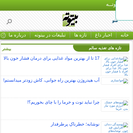
بـیتوتــه
منو
خانه
اخبار داغ
تازه ها
تبلیغات در بیتوته
درباره ما
ت
تازه های تغذیه سالم
بیشتر »
17 تا از بهترین مواد غذایی برای درمان فشار خون بالا
آب هیدروژن بهترین راه جوانی، کاش زودتر میدانستم!
چرا نباید توت و خرما را با چای بخوریم؟!
نوشابه؛ خطرناکِ پرطرفدار