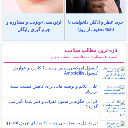
خرید عطر و ادکلن دلخواهت با
ارتودنسی+ویزیت و مشاوره و
30% تخفیف از روژا
جرم گیری رایگان
تازه ترین مطالب سلامت
(بیماری ها، پیشگیری، داروها، تغذیه، پزشکی آنلاین و...)
سایر مطالب سلامت
کپسول آموکسی‌سیلین چیست؟ کاربرد و عوارض
کپسول Amoxicillin
علل، علائم و توصیه هایی برای کاهش کیست سینه
در زنان
کم آبی چگونه بر ستون فقرات و کمر شما تأثیر می
گذارد؟
تزریق ژل به نقطه جی چیست؟ مزایای تزریق g point