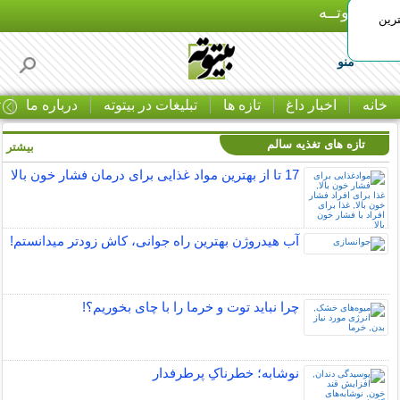
بـیتوتــه
رین
منو
خانه
اخبار داغ
تازه ها
تبلیغات در بیتوته
درباره ما
ت
تازه های تغذیه سالم
بیشتر »
17 تا از بهترین مواد غذایی برای درمان فشار خون بالا
آب هیدروژن بهترین راه جوانی، کاش زودتر میدانستم!
چرا نباید توت و خرما را با چای بخوریم؟!
نوشابه؛ خطرناکِ پرطرفدار