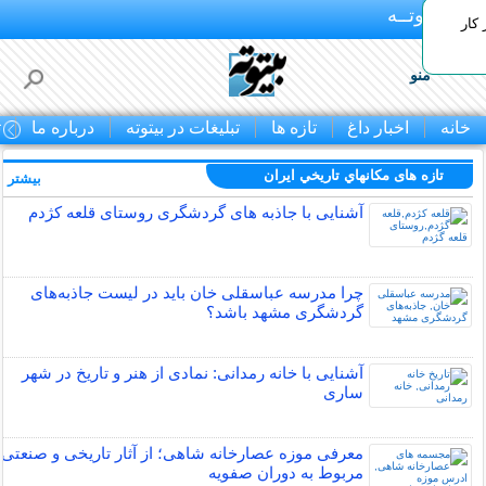
بـیتوتــه
 کار
منو
خانه
اخبار داغ
تازه ها
تبلیغات در بیتوته
درباره ما
ت
تازه های مكانهاي تاريخي ايران
بیشتر »
آشنایی با جاذبه های گردشگری روستای قلعه کژدم
چرا مدرسه عباسقلی خان باید در لیست جاذبه‌های
گردشگری مشهد باشد؟
آشنایی با خانه رمدانی: نمادی از هنر و تاریخ در شهر
ساری
معرفی موزه عصارخانه شاهی؛ از آثار تاریخی و صنعتی
مربوط به دوران صفویه