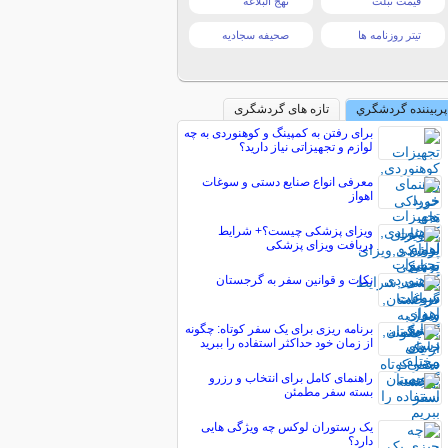
قیمت تبلت
نهج البلاغه
تیتر روزنامه ها
صحیفه سجادیه
پربیننده گردشگري
تازه های گردشگری
برای رفتن به کمپینگ و کوهنوردی به چه
لوازم و تجهیزاتی نیاز دارید؟
معرفی انواع صنایع دستی و سوغات
اهواز
ویزای پزشکی چیست؟+ شرایط
دریافت ویزای پزشکی
نکات و قوانین سفر به گرجستان
برنامه ریزی برای یک سفر کوتاه: چگونه
از زمان خود حداکثر استفاده را ببرید
راهنمای کامل برای انتخاب و رزرو
بسته سفر مطمئن
یک رستوران لوکس چه ویژگی هایی
دارد؟