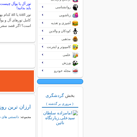
تور آل یا یوآل چیست
روانشناسی
باید بدانید!
تور uall یا 
زناشویی
کامل تورهای آل و یوآ
آشپزی و تغذیه
است؟ اگر قصد سفر
کودکان و والدین
مذهبی
کامپیوتر و اینترنت
علمی
ورزش
مجله خودرو
بخش
گردشگری
( مروری بر گذشته )
ارزان ترین روز
دانستنی های 
مجموعه: