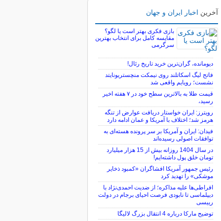
آخرین
اخبار ایران و جهان
بازی فکری بهتر است یا لگو؟
مقایسه کامل برای انتخاب بهترین
سرگرمی
دیومانده، گران‌ترین خرید تاریخ رئال!
فاتح لیگ اسکاتلند روی نیمکت منچستریونایتد
نشست؛ رویایم واقعی شد
قیمت طلا به بالاترین سطح خود در ۷ هفته اخیر
رسید،
رویترز: ایران خواستار دریافت عوارض از تنگه
هرمز شد؛ اختلاف با آمریکا و عمان ادامه دارد
فیدان: ایران و آمریکا بر سر پرونده هسته‌ای به
توافقات اصولی رسیده‌اند
در سال 1404 روزانه بیش از 15 هزار میلیارد
تومان خلق پول داشته‌ایم!
رئیس جمهور آمریکا افشاگران «کمبود ذخایر
موشکی» را تهدید کرد
افراطی‌ها علیه مذاکره؛ از ضدیت احمدی‌نژاد با
دیپلماسی تا نابودی فرصت احیای برجام در دولت
رییسی
توضیح مارکا درباره 4 انتقال بزرگ لالیگا