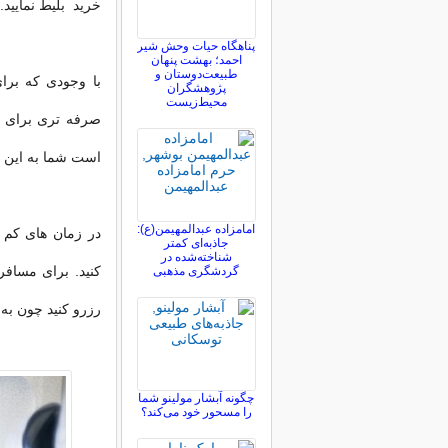
خرید بلیط نمایید.
پناهگاه حیات وحش شیر
احمد؛ بهشت پنهان
طبیعت‌دوستان و
با وجودی که برا
پژوهشگران
محیط‌زیست
صرفه تری برای ب
است شما به این تخ
امامزاده عبدالمهیمن(ع):
در زمان های کم تر
جاذبه‌ای کمتر
شناخته‌شده در
کنید. برای مسافر
گردشگری مذهبی
رزرو کنید چون به
چگونه آبشار مولینو شما
را مسحور خود می‌کند؟