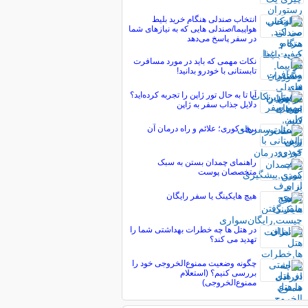
انتخاب صندلی هنگام خرید بلیط
هواپیما/صندلی هایی که به نیازهای شما
در سفر پاسخ می‌دهد
نکات مهمی که باید در مورد مسافرت
تابستانی با خودرو بدانید!
آیا تا به حال تور ژاپن را تجربه کرده‌اید؟
دلایل جذاب سفر به ژاپن
برف کوری؛ علائم و راه درمان آن
راهنمای چمدان بستن به سبک
متخصصان پوست
هیچ هایکینگ یا سفر رایگان
در هتل ها چه خطرات بهداشتی شما را
تهدید می کند؟
چگونه وضعیت ممنوع‌الخروجی خود را
بررسی کنیم؟ (استعلام
ممنوع‌الخروجی)