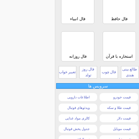
فال حافظ
فال انبیاء
استخاره با قرآن
فال روزانه
طالع بینی
فال روز
فال چوب
تعبیر خواب
هندی
تولد
سرویس ها
قیمت خودرو
اطلاعات دارویی
قیمت طلا و سکه
ویدئوهای فوتبال
قیمت دلار
کالری مواد غذایی
قیمت موبایل
جدول پخش فوتبال