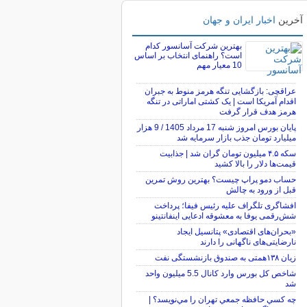
آخرین
اخبار ایران و جهان
بهترین شرکت آسانسور کدام
است؟ راهنمای انتخاب بر اساس
10 معیار مهم
عراقچی: بازگشایی تنگه هرمز منوط به جبران
اقدام آمریکا است | یک کشتی اماراتی در تنگه
هرمز هدف قرار گرفت
پایان بورس امروز شنبه 17 مرداد 1405 / 9 هزار
میلیارد تومان جذب بازار سرمایه شد
سکه ۴.۵ میلیون تومان گران شد | جذابیت
قیمت‌ها دلار را بالا کشید
حساب دمو پراپ چیست؟ بهترین روش تمرین
قبل از ورود به چالش
افشاگری تلگراف علیه رئیس فیفا؛ پرداخت
شش‌رقمی یوفا به معشوقه ادعایی اینفانتینو
«بحران‌های اقتصادی» پتانسیل ایجاد
نارضایتی‌های ناگهانی را دارند
زیان ۱۳۸همتی به صندوق بازنشستگی نفت
شاخص کل بورس وارد کانال 5.5 میلیون واحد
شد
چه كسي حافظه جمعي تهران را مي‌نويسد؟ |