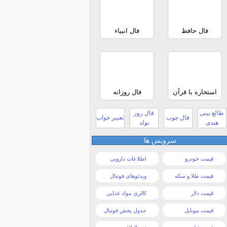
فال حافظ
فال انبیاء
استخاره با قرآن
فال روزانه
طالع بینی
فال روز
فال چوب
تعبیر خواب
هندی
تولد
سرویس ها
قیمت خودرو
اطلاعات دارویی
قیمت طلا و سکه
ویدئوهای فوتبال
قیمت دلار
کالری مواد غذایی
قیمت موبایل
جدول پخش فوتبال