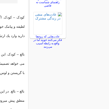
راهنمای شماست نه
قاضی
کودک – کودک. اگر
لطیفه و پیامک خو
دارید وارد یك ار
عادت‌هایی که زوج‌ها
فکر می‌کنند خوبند اما در
واقع به رابطه آسیب
می‌زنند
بالغ – کودک. ای
می خواهد تصمیما
با گریستن و لوس ب
بالغ – بالغ. در 
منطق پیش میرود و