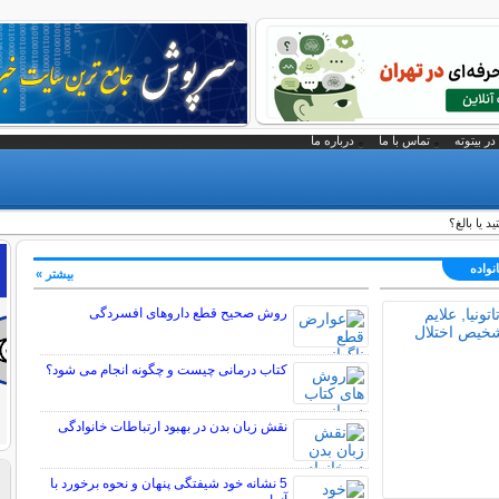
در بیتوته
تماس با ما
درباره ما
 یا بالغ؟
نواده
بیشتر »
روش صحیح قطع داروهای افسردگی
کتاب درمانی چیست و چگونه انجام می شود؟
نقش زبان بدن در بهبود ارتباطات خانوادگی
5 نشانه خود شیفتگی پنهان و نحوه برخورد با