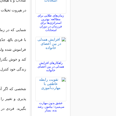
شاداب و با هیجان
در هپروت تخیلات 
زمان‌های طلایی برای
مطالعه: بهترین
استراتژی‌ها برای
فرزندان در دوران
شمایی که در زما
امتحانات
با فردی بالغ، جد
فراموش شده ولی 
کند و خوش بگذران
راهکارهای افزایش
همدلی در بین اعضای
زندگی خود کنترل ک
خانواده
شخصی که اگر آسان
پذیری و تغییر را
عشق بدون مهارت
می‌میرد؛ بیاموز، رشد
بگیرید. فردی در
بده، بساز