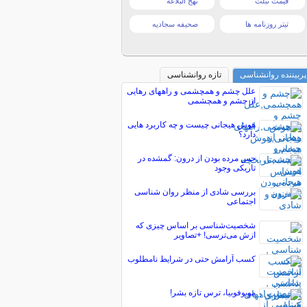
قیمت تبلت
نهج البلاغه
تیتر روزنامه ها
صحیفه سجادیه
پربیننده روانشناسی
تازه روانشناسی
علل چشم و همچشمی و راههای رهایی
از چشم و همچشمی
هوش هیجانی چیست و چه کاربرد هایی
دارد؟
حس مرده بودن از درون: گمشده در
تاریکی وجود
بررسی شادی از منظر روان شناسی
اجتماعی
شخصیت‌شناسی بر اساس چیزی که
ازش می‌ترسی! +تصاویر
کسب آرامش حتی در شرایط نامطلوب
موبوفوبیا، ترس تازه بشر!