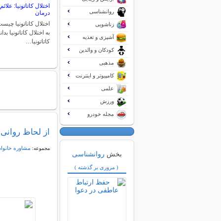
اختلال کاتاتونیا: علا
روانشناسی
درمان
اختلال کاتاتونیا چیست
زناشویی
به اختلال کاتاتونیا بدا
آشپزی و تغذیه
کاتاتونیا…
کودکان و والدین
مذهبی
کامپیوتر و اینترنت
علمی
ورزش
مجله خودرو
از لحاظ روانی 
مشاوره خانواد
مجموعه:
بخش
روانشناسی
( مروری بر گذشته )