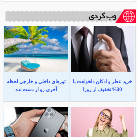
خرید عطر و ادکلن دلخواهت با
تورهای داخلی و خارجی لحظه
30% تخفیف از روژا
آخری رو از دست نده