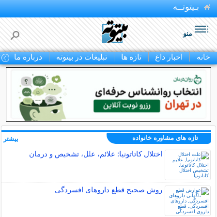
بـیتوتــه
منو
خانه
اخبار داغ
تازه ها
تبلیغات در بیتوته
درباره ما
ت
تازه های مشاوره خانواده
بیشتر »
اختلال کاتاتونیا: علائم، علل، تشخیص و درمان
روش صحیح قطع داروهای افسردگی