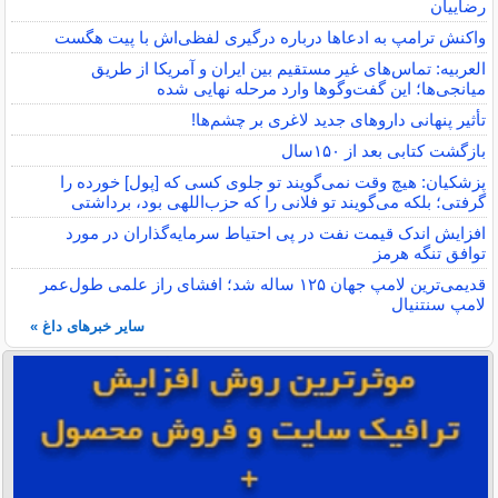
رضاییان
واکنش ترامپ به ادعاها درباره درگیری لفظی‌اش با پیت هگست
العربیه: تماس‌های غیر مستقیم بین ایران و آمریکا از طریق
میانجی‌ها؛ این گفت‌و‌گو‌ها وارد مرحله نهایی شده
تأثیر پنهانی داروهای جدید لاغری بر چشم‌ها!
بازگشت کتابی بعد از ۱۵۰سال
پزشکیان: هیچ وقت نمی‌گویند تو جلوی کسی که [پول] خورده را
گرفتی؛ بلکه می‌گویند تو فلانی را که حزب‌اللهی بود، برداشتی
افزایش اندک قیمت نفت در پی احتیاط سرمایه‌گذاران در مورد
توافق تنگه هرمز
قدیمی‌ترین لامپ جهان ۱۲۵ ساله شد؛ افشای راز علمی طول‌عمر
لامپ سنتنیال
سایر خبرهای داغ »