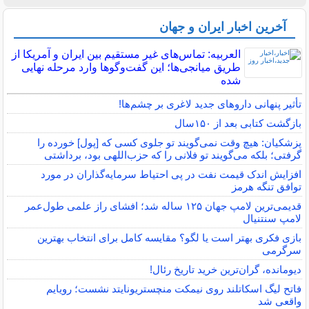
آخرین اخبار ایران و جهان
العربیه: تماس‌های غیر مستقیم بین ایران و آمریکا از
طریق میانجی‌ها؛ این گفت‌و‌گو‌ها وارد مرحله نهایی
شده
تأثیر پنهانی داروهای جدید لاغری بر چشم‌ها!
بازگشت کتابی بعد از ۱۵۰سال
پزشکیان: هیچ وقت نمی‌گویند تو جلوی کسی که [پول] خورده را
گرفتی؛ بلکه می‌گویند تو فلانی را که حزب‌اللهی بود، برداشتی
افزایش اندک قیمت نفت در پی احتیاط سرمایه‌گذاران در مورد
توافق تنگه هرمز
قدیمی‌ترین لامپ جهان ۱۲۵ ساله شد؛ افشای راز علمی طول‌عمر
لامپ سنتنیال
بازی فکری بهتر است یا لگو؟ مقایسه کامل برای انتخاب بهترین
سرگرمی
دیومانده، گران‌ترین خرید تاریخ رئال!
فاتح لیگ اسکاتلند روی نیمکت منچستریونایتد نشست؛ رویایم
واقعی شد