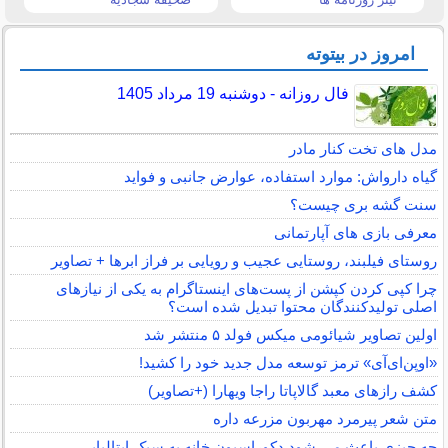
امروز در بیتوته
فال روزانه - دوشنبه 19 مرداد 1405
مدل های تخت کنار مادر
گیاه دارواش: موارد استفاده، عوارض جانبی و فواید
سنت گشه بری چیست؟
معرفی بازی های آپارتمانی
روستای فیلبند، روستایی عجیب و رویایی بر فراز ابرها + تصاویر
چرا کپی کردن کپشن از پست‌های اینستاگرام به یکی از نیازهای
اصلی تولیدکنندگان محتوا تبدیل شده است؟
اولین تصاویر شیائومی میکس فولد ۵ منتشر شد
«اوپن‌ای‌آی» ترمز توسعه مدل جدید خود را کشید!
کشف رازهای معبد گالاپاتا راجا ویهارا (+تصاویر)
متن شعر پیرمرد مهربون مزرعه داره
چه چیزی باعث می شود دکوراسیون خانه به سبک ایتالیایی