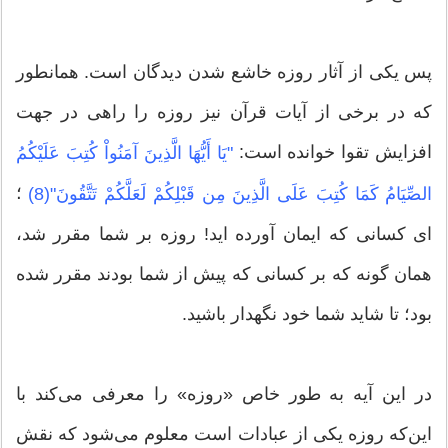
پس یکی از آثار روزه خاشع شدن دیدگان است. همانطور
که در برخی از آیات قرآن نیز روزه را راهی در جهت
افزایش تقوا خوانده است:
"یَا أَیُّهَا الَّذِینَ آمَنُواْ كُتِبَ عَلَیْكُمُ
؛
الصِّیَامُ كَمَا كُتِبَ عَلَى الَّذِینَ مِن قَبْلِكُمْ لَعَلَّكُمْ تَتَّقُونَ"(8)
اى كسانى كه ایمان آورده‏ اید! روزه بر شما مقرر شد،
همان گونه كه بر كسانى كه پیش از شما بودند مقرر شده
بود؛ تا شاید شما خود نگه‏دار باشید.
در این آیه به طور خاص «روزه» را معرفی می‌کند با
این‌که روزه یکی از عبادات است معلوم می‌شود که نقش