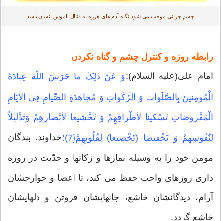
چشم چرانی موجب می شود نگاه آدم های هرزه به دنبال ناموس انسان باشد
رابطه روزه و کنترل چشم و گناه نکردن
امام على(علیه ‏السلام):
وَ عَنْ ذلِکَ ما حَرَسَ اللّه‏ عِبادَهُ
الْمُومِنینَ بِالصَّلَوات وَ الزَّکَواتِ وَ مُجاهَدَةِ الصِّیامِ فِى الاَیّامِ
الْمَفْروضاتِ تَسْکینا لاَطْرافِهِمْ وَ تَخْشیعا لاَبْصارِهِمْ وَتَذْلیلاً
خداوند، بندگان
لِنُفُوسِهِمْ وَ تَخْفیضا (تَخْضیعا) لِقُلُوبِهِمْ(7)؛
مومن خود را به وسیله نمازها و زکات‏ها و جدّیت در روزه
‏دارى روزهاى واجب حفظ مى ‏کند، تا اعضا و جوارحشان
آرام، دیدگانشان خاشع، جان‏هایشان فروتن و دل‏هایشان
خاشع گردد.