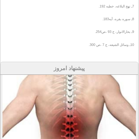
7ـ نهج البلاغه، خطبه 192.
8ـ سوره بقره، آیه183.
9ـ بحارالانوار، ج 93 ،ص254.
10ـ وسائل الشیعه، ج 7 ،ص 300.
پیشنهاد امروز