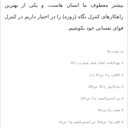
بیشتر معطوف ما انسان هاست، و یکی از بهترین
راهکارهای کنترل نگاه (روزه) را در اختیار داریم در کنترل
قوای نفسانی خود بکوشیم.
پی نوشت ها:
1ـ نهج البلاغه، کلمات قصار شماره ی 417.
2ـ الکافی، ج 4 ،ص87 ،ح 1.
3ـ بحارالانوار، ج 93 ،ص295.
4ـ من لایحضرالفقیه، ج 2 ،ص437.
5ـ همان، ج2،ص421.
6ـ کافی،ج5 ، ص554 ؛من لایحضرالفقیه ج4 ، ص21.