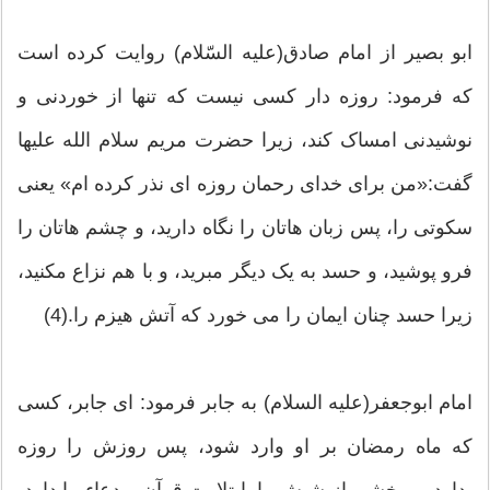
ابو بصیر از امام صادق(علیه السّلام) روایت كرده است
كه فرمود: روزه‏ دار كسى نیست كه تنها از خوردنى و
نوشیدنى امساک كند، زیرا حضرت مریم سلام الله علیها
گفت:«من براى خداى رحمان روزه ‏اى نذر كرده ‏ام» یعنى
سكوتى را، پس زبان هاتان را نگاه دارید، و چشم هاتان را
فرو پوشید، و حسد به یک دیگر مبرید، و با هم نزاع مكنید،
زیرا حسد چنان ایمان را می خورد كه آتش هیزم را.(4)
امام ابوجعفر(علیه السلام) به جابر فرمود: ای جابر، کسی
که ماه رمضان بر او وارد شود، پس روزش را روزه
بدارد، و بخشی از شبش را با تلاوت قرآن و دعاء بپا دارد،