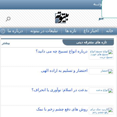
بـیتوتــه
منو
خانه
اخبار داغ
تازه ها
تبلیغات در بیتوته
درباره ما
ت
تازه های متفرقه دینی
بیشتر »
درباره انواع تسبیح چه می دانید؟
احتضار و تسلیم به اراده الهی
بدعت در اسلام: نوآوری یا انحراف؟
روش های دفع چشم زخم با نمک