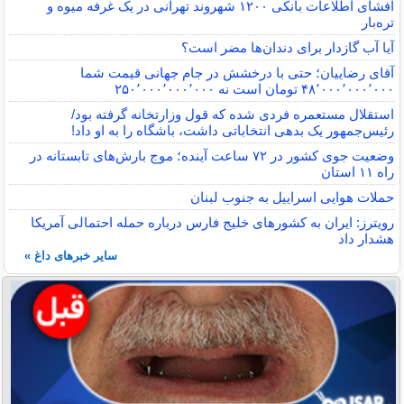
افشای اطلاعات بانکی ۱۲۰۰ شهروند تهرانی در یک غرفه میوه و
تره‌بار
آیا آب گازدار برای دندان‌ها مضر است؟
آقای رضاییان؛ حتی با درخشش در جام جهانی قیمت شما
۴۸٬۰۰۰٬۰۰۰٬۰۰۰ تومان است نه ۲۵۰٬۰۰۰٬۰۰۰٬۰۰۰
استقلال مستعمره فردی شده که قول وزارتخانه گرفته بود/
رئیس‌جمهور یک بدهی انتخاباتی داشت، باشگاه را به او داد!
وضعیت جوی کشور در ۷۲ ساعت آینده؛ موج بارش‌های تابستانه در
راه ۱۱ استان
حملات هوایی اسراییل به جنوب لبنان
رویترز: ایران به کشورهای خلیج فارس درباره حمله احتمالی آمریکا
هشدار داد
سایر خبرهای داغ »