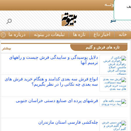
بـیتوتــه
یف
منو
خانه
اخبار داغ
تازه ها
تبلیغات در بیتوته
درباره ما
ت
تازه های فرش و گلیم
بیشتر »
دلایل پوسیدگی و ساییدگی فرش چیست و راههای
ترمیم آنها
انواع فرش سه بعدی کدامند و هنگام خرید فرش های
سه بعدی چه نکاتی را در نظر بگیریم؟
فرشهای پرده ای صنایع دستی خراسان جنوبی
چله‌كشی فارسی استان مازندران