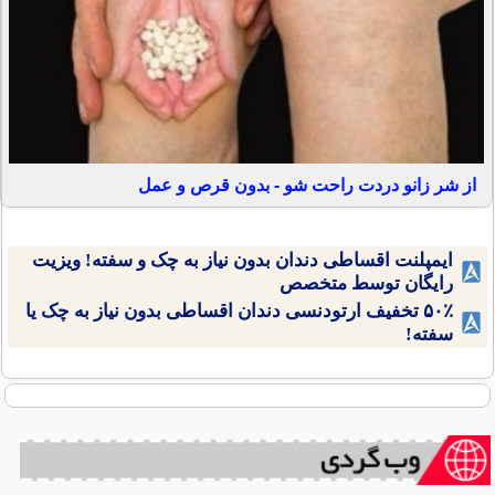
از شر زانو دردت راحت شو - بدون قرص و عمل
ایمپلنت اقساطی دندان بدون نیاز به چک و سفته! ویزیت
رایگان توسط متخصص
۵۰٪ تخفیف ارتودنسی دندان اقساطی بدون نیاز به چک یا
سفته!