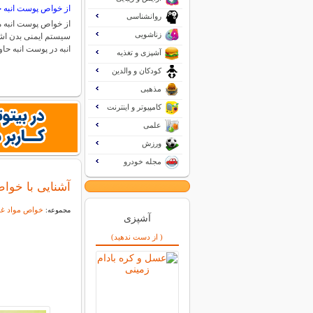
از خواص پوست انبه چ
روانشناسی
از خواص پوست انبه می
زناشویی
سیستم ایمنی بدن اش
انبه در پوست انبه ح
آشپزی و تغذیه
کودکان و والدین
مذهبی
کامپیوتر و اینترنت
علمی
ورزش
مجله خودرو
آشنایی با خوا
خواص مواد غذ
مجموعه:
آشپزی
( از دست ندهید)