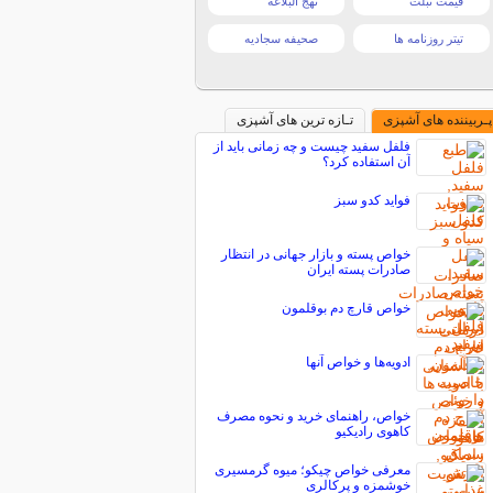
قیمت تبلت
نهج البلاغه
تیتر روزنامه ها
صحیفه سجادیه
پـربیننده های آشپزی
تـازه ترین های آشپزی
فلفل سفید چیست و چه زمانی باید از
آن استفاده کرد؟
فواید کدو سبز
خواص پسته و بازار جهانى در انتظار
صادرات پسته ایران
خواص قارچ دم بوقلمون
ادویه‌ها و خواص آنها
خواص، راهنمای خرید و نحوه مصرف
کاهوی رادیکیو
معرفی خواص چیکو؛ میوه گرمسیری
خوشمزه و پرکالری