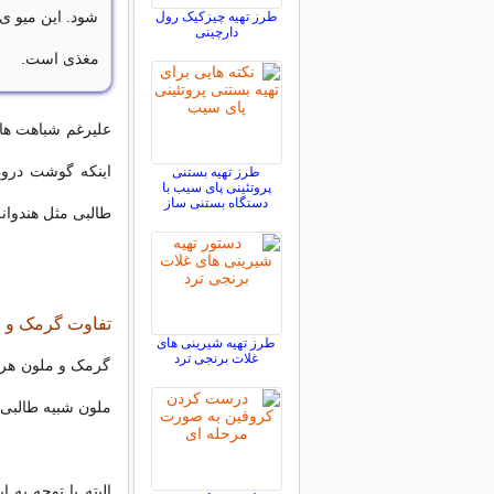
شود. این میو ی
طرز تهیه چیزکیک رول
دارچینی
مغذی است.
علیرغم شباهت های 
اینکه گوشت درو
طرز تهیه بستنی
پروتئینی پای سیب با
دستگاه بستنی ساز
طالبی مثل هندوا
تفاوت گرمک و 
طرز تهیه شیرینی های
غلات برنجی ترد
گرمک و ملون هر 
ملون شبیه طالبی
البته با توجه به