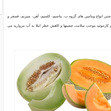
ن انواع ویتامین های گروه ب، پتاسیم، کلسیم، آهن، منیزیم، فسفر و
ی، ویتامین C و کارتنوئید موجب سلامت چشمها و کاهش خطر ابتلا به آب مروارید می