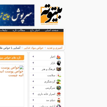
صفحه اصلی
اخبار داغ
مطالب تازه
تبلیغات 
آشپزی و تغذیه
خواص مواد غذایی
آشنایی با خواص طا
اخبار
تازه های خواص موا
بازار
فرهنگ و هنر
سلامت
گردشگری
سرگرمی
اسرار خانه داری
دنیای مد
آرایش و زیبایی