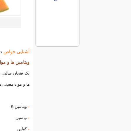
آشنایی خواص
طا
ویتامین ها و موا
ها و مواد معدنی د
-
ویتامین K
-
نیاسین
-
کولین