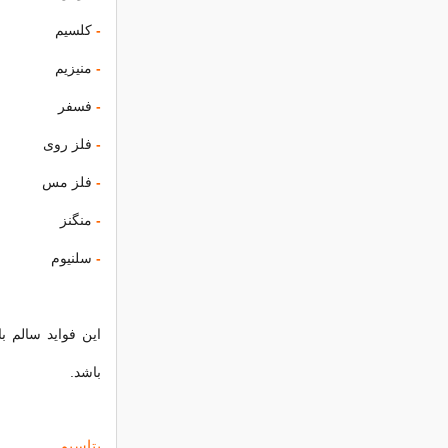
-
کلسیم
-
منیزیم
-
فسفر
-
فلز روی
-
فلز مس
-
منگنز
-
سلنیوم
این فواید سالم 
باشد.
پتاسیم