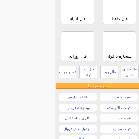
فال حافظ
فال انبیاء
استخاره با قرآن
فال روزانه
طالع بینی
فال روز
فال چوب
تعبیر خواب
هندی
تولد
سرویس ها
قیمت خودرو
اطلاعات دارویی
قیمت طلا و سکه
ویدئوهای فوتبال
قیمت دلار
کالری مواد غذایی
قیمت موبایل
جدول پخش فوتبال