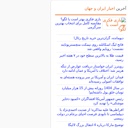
آخرین
اخبار ایران و جهان
بازی فکری بهتر است یا لگو؟
مقایسه کامل برای انتخاب بهترین
سرگرمی
دیومانده، گران‌ترین خرید تاریخ رئال!
فاتح لیگ اسکاتلند روی نیمکت منچستریونایتد
نشست؛ رویایم واقعی شد
قیمت طلا به بالاترین سطح خود در ۷ هفته اخیر
رسید،
رویترز: ایران خواستار دریافت عوارض از تنگه
هرمز شد؛ اختلاف با آمریکا و عمان ادامه دارد
فیدان: ایران و آمریکا بر سر پرونده هسته‌ای به
توافقات اصولی رسیده‌اند
در سال 1404 روزانه بیش از 15 هزار میلیارد
تومان خلق پول داشته‌ایم!
رئیس جمهور آمریکا افشاگران «کمبود ذخایر
موشکی» را تهدید کرد
افراطی‌ها علیه مذاکره؛ از ضدیت احمدی‌نژاد با
دیپلماسی تا نابودی فرصت احیای برجام در دولت
رییسی
توضیح مارکا درباره 4 انتقال بزرگ لالیگا