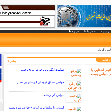
در بیتوته
تماس با ما
درباره ما
لبی و گرمک
د غذایی
بیشتر »
شگفت انگیزترین خواص برنج وحشی
خواص سماق قهوه ای ادویه ای بی نظیر
خواص گردو هندی
آشنایی با سلطان مرکبات + خواص میوه پوملو