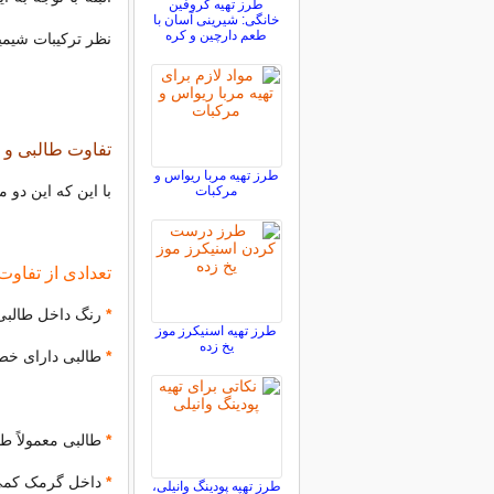
طرز تهیه کروفین
خانگی: شیرینی آسان با
طعم دارچین و کره
نظر ترکیبات شیمیا
تفاوت طالبی و
طرز تهیه مربا ریواس و
با این که این دو م
مرکبات
تعدادی از تفاو
*
رنگ داخل طالبی
طرز تهیه اسنیکرز موز
یخ زده
*
طالبی دارای خط
*
طالبی معمولاً ط
*
داخل گرمک کمی 
طرز تهیه پودینگ وانیلی،