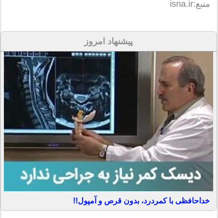
منبع:isna.ir
پیشنهاد امروز
خداحافظی با کمردرد، بدون قرص و آمپول!!