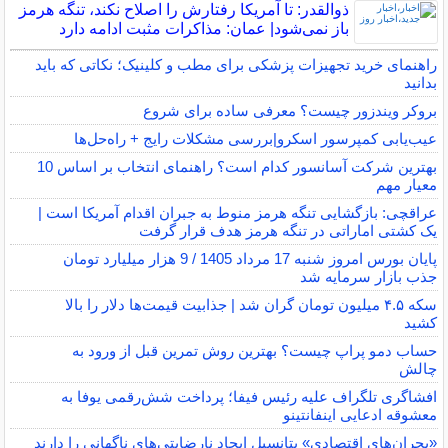
ذوالقدر: تا آمریکا رفتارش را اصلاح نکند، تنگه هرمز
باز نمی‌شود| عمان: مذاکرات مثبت ادامه دارد
راهنمای خرید تجهیزات پزشکی برای مطب و کلینیک؛ نکاتی که باید
بدانید
بروکر ویندزور چیست؟ معرفی ساده برای شروع
عیب‌یابی کمپرسور اسکرو|بررسی مشکلات رایج + راه‌حل‌ها
بهترین شرکت آسانسور کدام است؟ راهنمای انتخاب بر اساس 10
معیار مهم
عراقچی: بازگشایی تنگه هرمز منوط به جبران اقدام آمریکا است |
یک کشتی اماراتی در تنگه هرمز هدف قرار گرفت
پایان بورس امروز شنبه 17 مرداد 1405 / 9 هزار میلیارد تومان
جذب بازار سرمایه شد
سکه ۴.۵ میلیون تومان گران شد | جذابیت قیمت‌ها دلار را بالا
کشید
حساب دمو پراپ چیست؟ بهترین روش تمرین قبل از ورود به
چالش
افشاگری تلگراف علیه رئیس فیفا؛ پرداخت شش‌رقمی یوفا به
معشوقه ادعایی اینفانتینو
«بحران‌های اقتصادی» پتانسیل ایجاد نارضایتی‌های ناگهانی را دارند