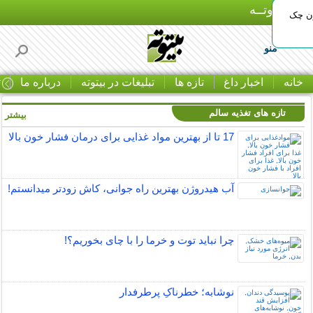
بـیتوتــه
ون چک
منو
خانه
اخبار داغ
تازه ها
تبلیغات در بیتوته
درباره ما
ت
تازه های تغذیه سالم
بیشتر »
17 تا از بهترین مواد غذایی برای درمان فشار خون بالا
آب هیدروژن بهترین راه جوانی، کاش زودتر میدانستم!
چرا نباید توت و خرما را با چای بخوریم؟!
نوشابه؛ خطرناکِ پرطرفدار