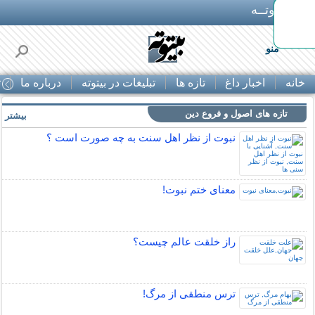
بـیتوتــه
منو
خانه
اخبار داغ
تازه ها
تبلیغات در بیتوته
درباره ما
ت
تازه های اصول و فروع دین
بیشتر »
نبوت از نظر اهل سنت به چه صورت است ؟
معنای ختم نبوت!
راز خلقت عالم چيست؟
ترس منطقی از مرگ!