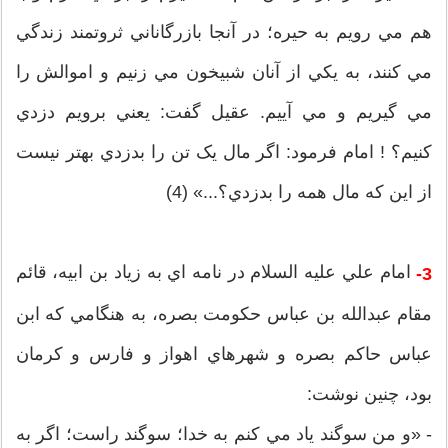
هم مي رويم به حيره؛ در آنجا بازرگاناني ثروتمند زندگي
مي کنند، به يکي از آنان شبيخون مي زنيم و اموالش را
مي گيريم و مي آييم. عقيل گفت: يعني برويم دزدي
کنيم؟ ! امام فرمود: اگر مال يک تن را بدزدي بهتر نيست
از اين که مال همه را بدزدي؟...» (4)
امام علي عليه السلام در نامه اي به زياد بن ابيه، قائم
3-
مقام عبدالله بن عباس حکومت بصره، به هنگامي که ابن
عباس حاکم بصره و شهرهاي اهواز و فارس و کرمان
بود، چنين نوشت:
- «و من سوگند ياد مي کنم به خدا؛ سوگند راست؛ اگر به