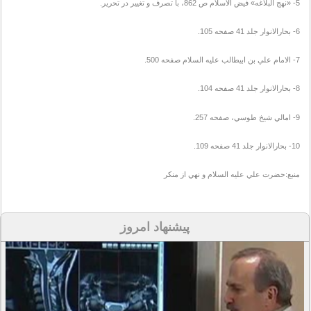
5- «نهج البلاغه» فيض الاسلام ص 862، با تصرف و تغيير در تحرير.
6- بحارالانوار جلد 41 صفحه 105.
7- الامام علي بن ابيطالب عليه السلام صفحه 500.
8- بحارالانوار جلد 41 صفحه 104.
9- امالي شيخ طوسي، صفحه 257.
10- بحارالانوار جلد 41 صفحه 109.
منبع:حضرت علي عليه السلام و نهي از منکر
پیشنهاد امروز