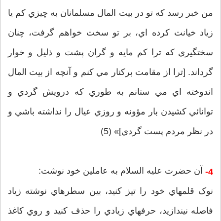
من خبر رسد که تو در بيت المال مسلمانان به چيزي کم يا
زياد خيانت کرده اي، بر تو سخت خواهم گرفت، چنان
سختگيري که ترا کم مايه و گران پشت و ذليل و خوار
گرداند. [ترا از مقامت برکنار مي کنم و آنچه از بيت المال
اندوخته اي مي ستانم به طوري که درويش گردي و
توانائي کشيدن بار مؤونه و روزي عيال را نداشته باشي و
در نظر مردم پست گردي]» (5)
آن حضرت عليه السلام به عاملين خود نوشت:
4-
نوک قلمهاي خود را تيز کنيد، بين سطرهاي نوشته زياد
فاصله نيندازيد، حرفهاي زيادي را حذف کنيد و روي کاغذ