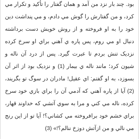
بود. چند بار نزد من آمد و همان گفتار را تأکيد و تکرار مي
کرد، و من گفتارش را گوش مي دادم، و مي پنداشت دين
خود را به او فروخته و از روش خويش دست برداشته
دنبال او مي روم، پس پاره ي آهني براي او سرخ کرده
نزديک تنش بردم تا عبرت گيرد. پس از درد آن ناله و
شيون کرد؛ مانند ناله ي بيمار (1) و نزديک بود از اثر آن
بسوزد، به او گفتم: اي عقيل! مادران در سوگ تو بگريند،
(2) آيا از پاره آهني که آدمي آن را براي بازي خود سرخ
کرده، ناله مي کني و مرا به سوي آتشي که خداوند قهار،
براي خشم خود برافروخته مي کشاني؟! آيا تو از اين رنج
مي نالي و من ازآتش دوزخ ننالم؟!» (3)