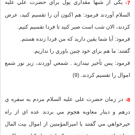
يکي از شبها مقداري پول براي حضرت علي عليه
7-
السلام آوردند فرمود: هم اکنون آن را تقسيم کنيد، عرض
کردند، الان شب است صبر کنيد تا فردا تقسيم کنيم.
فرمود: آيا شما يقين داريد که من فردا زنده هستم.
گفتند: ما هم براي خود چنين باوري را نداريم.
فرمود: پس تأخير نيندازيد . شمعي آوردند، زير نور شمع
اموال را تقسيم کردند. (9)
در زمان حضرت علي عليه السلام مردم به سفره ي
8-
درهم و دينار معاويه هجوم مي بردند عده اي از راه
خيرخواهي مي گفتند يا اميرالمؤمنين از اموال بيت المال