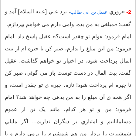
«روزي
، نزد علي [عليه السلام] آمد و
2-
عقیل بن ابی طالب
گفت: «مبلغي به من بده. وامي دارم مي خواهم بپردازم.
امام فرمود: «وام تو چقدر است؟» عقيل پاسخ داد. امام
فرمود: من اين مبلغ را ندارم، صبر کن تا جيره ام از بيت
المال پرداخت شود، در اختيار تو خواهم گذاشت. عقيل
گفت: بيت المال در دست توست باز مي گوئي، صبر کن
تا جيره ام پرداخت شود! تازه، جيره ي تو چقدر است، و
اگر همه ي آن مبلغ را به من بدهي چه خواهد شد؟ امام
فرمود: من و تو هر کدام، مانند يک تن از عموم
مسلمانانيم و امتيازي بر ديگران نداريم... اگر مايلي
شمشيرت را بردار من هم شمشيرم را برمي دارم و با