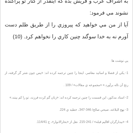
به اشراف عرب و قريش بده که اينقدر از کنار تو پراکنده
نشوند مي فرمود:
آيا از من مي خواهيد که پيروزي را از طريق ظلم دست
آورم نه به خدا سوگند چنين کاري را نخواهم کرد. (10)
پي نوشت ها:
1- يکي از فضلا و اساتيد معاصر، اينجا را چنين ترجمه کرده اند: «پس چون شتر گر گرفته، از
رنج آن ناله برآورد.» «مجموعه ي مقالات» / 109 .
2- استاد مذکور، اين قسمت را چنين ترجمه کرده اند: «زنان گم کرده فرزند، تو را کم بينند.»
3- نهج البلاغه، صبحي صالح/ 346-347، خطبه ي 224.
4- «بيدارگران اقاليم قبله» / 241-215. نقل از «بحارالانوار»، ج 114/41.