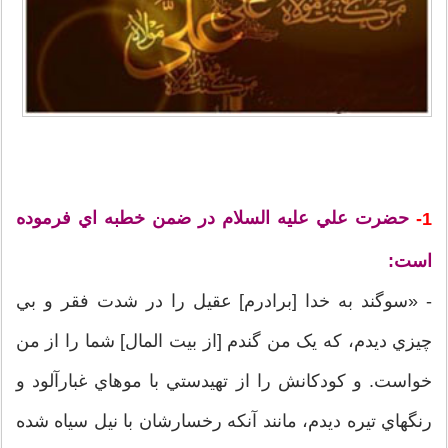
حضرت علي عليه السلام در ضمن خطبه اي فرموده
1-
است:
- «سوگند به خدا [برادرم] عقيل را در شدت فقر و بي
چيزي ديدم، که يک من گندم [از بيت المال] شما را از من
خواست. و کودکانش را از تهيدستي با موهاي غبارآلود و
رنگهاي تيره ديدم، مانند آنکه رخسارشان با نيل سياه شده