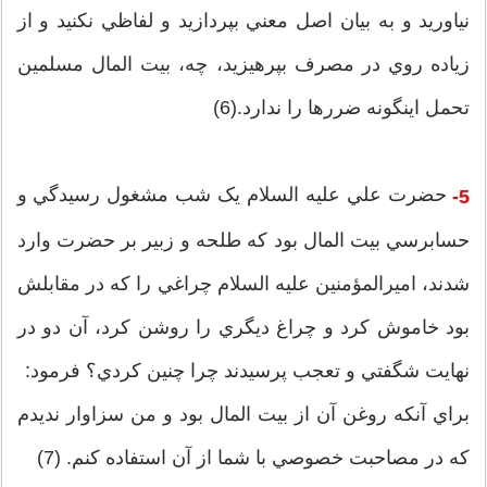
نياوريد و به بيان اصل معني بپردازيد و لفاظي نکنيد و از
زياده روي در مصرف بپرهيزيد، چه، بيت المال مسلمين
تحمل اينگونه ضررها را ندارد.(6)
حضرت علي عليه السلام يک شب مشغول رسيدگي و
5-
حسابرسي بيت المال بود که طلحه و زبير بر حضرت وارد
شدند، اميرالمؤمنين عليه السلام چراغي را که در مقابلش
بود خاموش کرد و چراغ ديگري را روشن کرد، آن دو در
نهايت شگفتي و تعجب پرسيدند چرا چنين کردي؟ فرمود:
براي آنکه روغن آن از بيت المال بود و من سزاوار نديدم
که در مصاحبت خصوصي با شما از آن استفاده کنم. (7)