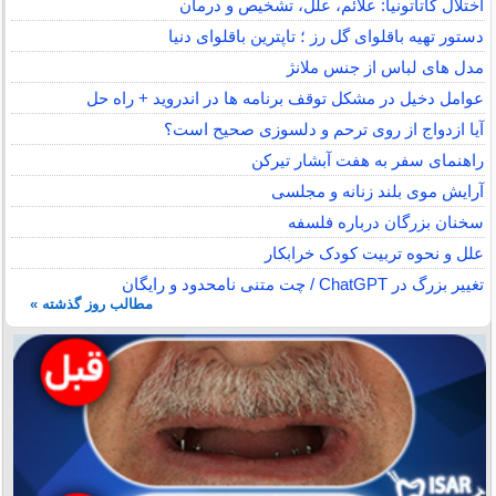
اختلال کاتاتونیا: علائم، علل، تشخیص و درمان
دستور تهیه باقلوای گل رز ؛ تاپترین باقلوای دنیا
مدل های لباس از جنس ملانژ
عوامل دخیل در مشکل توقف برنامه ها در اندروید + راه حل
آیا ازدواج از روی ترحم و دلسوزی صحیح است؟
راهنمای سفر به هفت آبشار تیرکن
آرایش موی بلند زنانه و مجلسی
سخنان بزرگان درباره فلسفه
علل و نحوه تربیت کودک خرابکار
تغییر بزرگ در ChatGPT / چت متنی نامحدود و رایگان
مطالب روز گذشته »