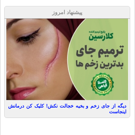
پیشنهاد امروز
دیگه از جای زخم و بخیه خجالت نکش! کلیک کن درمانش
اینجاست