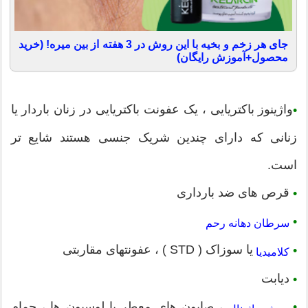
جای هر زخم و بخیه با این روش در 3 هفته از بین میره! (خرید
محصول+آموزش رایگان)
واژینوز باکتریایی ، یک عفونت باکتریایی در زنان باردار یا
•
زنانی که دارای چندین شریک جنسی هستند شایع تر
است.
قرص های ضد بارداری
•
•
سرطان دهانه رحم
یا سوزاک ( STD ) ، عفونتهای مقاربتی
•
کلامیدیا
دیابت
•
، صابون های معطر یا لوسیون ها ، حمام
•