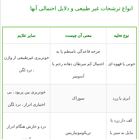
انواع ترشحات غیر طبیعی و دلایل احتمالی آنها
نوع تخلیه
معنی آن چیست
سایر علایم
چرخه قاعدگی نامنظم یا به
خونریزی غیرطبیعی از واژن
خونی یا قهوه ای
احتمال کم سرطان دهانه رحم یا
، درد لگن
آندومتر
خونریزی بین پریود ، بی
ابری یا زرد
سوزاک
اختیاری ادرار ، درد لگن
کف دار زرد یا
درد و خارش هنگام ادرار
مایل به سبز با
تریکومونیازیس
کردن