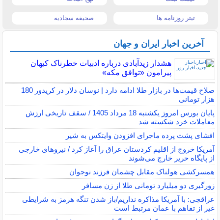
تیتر روزنامه ها
صحیفه سجادیه
آخرین اخبار ایران و جهان
هشدار زیدآبادی درباره ادبیات خطرناک کیهان
پیرامون «توافق مکه»
صلاح قیمت‌ها در بازار طلا ادامه دارد | نوسان دلار در کریدور 180
هزار تومانی
پایان بورس امروز یکشنبه 18 مرداد 1405 / سقف تاریخی ارزش
معاملات خرد شکسته شد
افشای پشت پرده ماجرای افزودن وایتکس به شیر
آمریکا خروج از اقلیم کردستان عراق را آغاز کرد / نیروهای خارجی
از پایگاه حریر خارج می‌شوند
همسرکشی هولناک مقابل چشمان فرزند نوجوان
زورگیری دو میلیارد تومانی طلا از زن مسافر
عراقچی: با آمریکا مذاکره نداریم/باز شدن تنگه هرمز به شرایطی
غیر از تفاهم با عمان مرتبط است