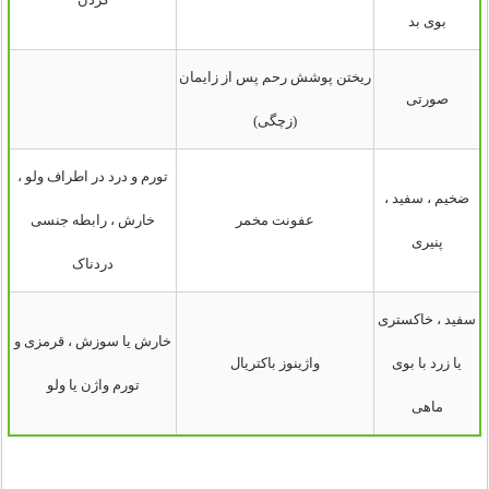
بوی بد
ریختن پوشش رحم پس از زایمان
صورتی
(زچگی)
تورم و درد در اطراف ولو ،
ضخیم ، سفید ،
عفونت مخمر
خارش ، رابطه جنسی
پنیری
دردناک
سفید ، خاکستری
خارش یا سوزش ، قرمزی و
یا زرد با بوی
واژینوز باکتریال
تورم واژن یا ولو
ماهی