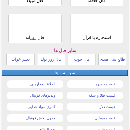
فال حافظ
فال انبیاء
استخاره با قرآن
فال روزانه
سایر فال ها
طالع بینی هندی
فال چوب
فال روز تولد
تعبیر خواب
سرویس ها
قیمت خودرو
اطلاعات دارویی
قیمت طلا و سکه
ویدئوهای فوتبال
قیمت دلار
کالری مواد غذایی
قیمت موبایل
جدول پخش فوتبال
قیمت تبلت
نهج البلاغه