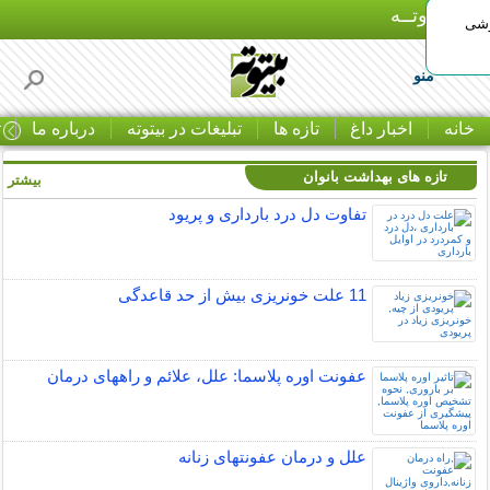
بـیتوتــه
وشی
منو
خانه
اخبار داغ
تازه ها
تبلیغات در بیتوته
درباره ما
ت
تازه های بهداشت بانوان
بیشتر »
تفاوت دل درد بارداری و پریود
11 علت خونریزی بیش از حد قاعدگی
عفونت اوره پلاسما: علل، علائم و راههای درمان
علل و درمان عفونتهای زنانه