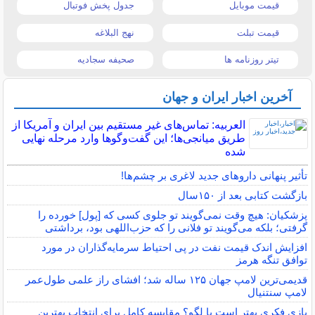
قیمت موبایل
جدول پخش فوتبال
قیمت تبلت
نهج البلاغه
تیتر روزنامه ها
صحیفه سجادیه
آخرین اخبار ایران و جهان
العربیه: تماس‌های غیر مستقیم بین ایران و آمریکا از
طریق میانجی‌ها؛ این گفت‌و‌گو‌ها وارد مرحله نهایی
شده
تأثیر پنهانی داروهای جدید لاغری بر چشم‌ها!
بازگشت کتابی بعد از ۱۵۰سال
پزشکیان: هیچ وقت نمی‌گویند تو جلوی کسی که [پول] خورده را
گرفتی؛ بلکه می‌گویند تو فلانی را که حزب‌اللهی بود، برداشتی
افزایش اندک قیمت نفت در پی احتیاط سرمایه‌گذاران در مورد
توافق تنگه هرمز
قدیمی‌ترین لامپ جهان ۱۲۵ ساله شد؛ افشای راز علمی طول‌عمر
لامپ سنتنیال
بازی فکری بهتر است یا لگو؟ مقایسه کامل برای انتخاب بهترین