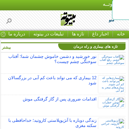
بـیتوتــه
منو
خانه
اخبار داغ
تازه ها
تبلیغات در بیتوته
درباره ما
ت
تازه های بیماری و راه درمان
بیشتر »
نور خورشید و دشمن خاموش چشمان شما؛ آفتاب
سوختگی چشم چیست؟
12 بیماری که می تواند باعث کم آبی در بزرگسالان
شود
اقدامات ضروری پس از گاز گرفتگی موش
زندگی دوباره با آنژیوپلاستی کاروتید؛ خداحافظی با
سکته مغزی