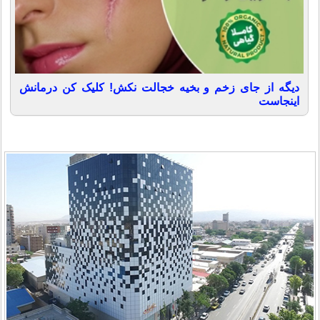
دیگه از جای زخم و بخیه خجالت نکش! کلیک کن درمانش
اینجاست