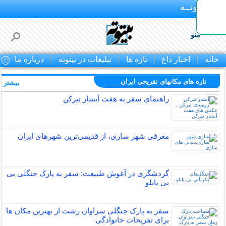
بـیتوتــه
منو
خانه
اخبار داغ
تازه ها
تبلیغات در بیتوته
درباره ما
ت
تازه های مکانهای تفریحی ايران
بیشتر »
راهنمای سفر به هفت آبشار تیرکن
معرفی شهر ساری، از قدیمی‌ترین شهرهای ایران
گردشگری در آغوش طبیعت: سفر به پارک جنگلی بی
بی یانلو
سفر به پارک جنگلی سراوان رشت از بهترین مکان ها
برای تفریحات خانوادگی