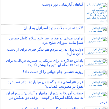
گیاهان آپارتمانی نور دوست
5 کشته در حملات جدید اسرائیل به لبنان
ترامپ مدعی توافق بر سر خلع سلاح کامل حماس
شد| بیانیه شورای صلح غزه
دولت پول ندارد، مردم هم دیگر چیزی برای از دست
دادن ندارند
پاداش «دلاری» برای بازیکنان، حسرت «ریالی» برای
مردم؛ «فاصله این تیم را بیشتر نکنید»
روزبه چشمی جام جهانی را از دست داد؟
فرار «تراستی‌ها» و گم‌شدن میلیاردها دلار نفت؛ رد
نفوذ در مصونیت قضایی؟
حملات آمریکا به شیراز، چابهار و آبدانان؛ پاسخ ایران
به سه پایگاه آمریکا در کویت | توقف دو نفتکش در
هرمز
سرطان روده بزرگ مسیرش را عوض کرد