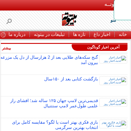
بـیتوتــه
منو
خانه
اخبار داغ
تازه ها
تبلیغات در بیتوته
درباره ما
ت
آخرین اخبار گوناگون
بیشتر »
گنج سکه‌های طلایی بعد از 2 هزارسال از دل یک مزرعه
بیرون آمد
بازگشت کتابی بعد از ۱۵۰سال
قدیمی‌ترین لامپ جهان ۱۲۵ ساله شد؛ افشای راز
علمی طول‌عمر لامپ سنتنیال
بازی فکری بهتر است یا لگو؟ مقایسه کامل برای
انتخاب بهترین سرگرمی