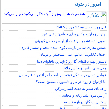
امروز در بیتوته
شخصیت شما بیش از آنچه فکر می‌کنید تغییر می‌کند
فال روزانه - شنبه 17 مرداد 1405
بهترین زمان و مکان برای خواندن دعای عهد
اصول شستشو و مراقبت از لباس مخمل کبریتی
عمعق بخاری شاعر پارسی گوی سدهٔ پنجم و ششم قمری
اختلال کاتاتونیا: علائم، علل، تشخیص و درمان
دستور تهیه باقلوای گل رز ؛ تاپترین باقلوای دنیا
مدل های لباس از جنس ملانژ
عوامل دخیل در مشکل توقف برنامه ها در اندروید + راه حل
آیا ازدواج از روی ترحم و دلسوزی صحیح است؟
راهنمای سفر به هفت آبشار تیرکن
آرایش موی بلند زنانه و مجلسی
سخنان بزرگان درباره فلسفه
علل و نحوه تربیت کودک خرابکار